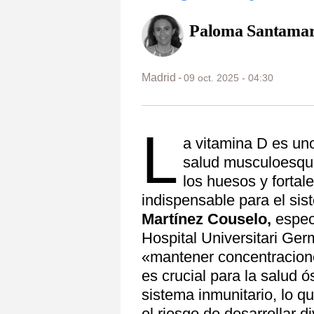
Paloma Santamar
Madrid
09 oct. 2025 - 04:30
L
a vitamina D es uno
salud musculoesque
los huesos y fortal
indispensable para el sis
Martínez Couselo,
especi
Hospital Universitari Ger
«mantener concentracion
es crucial para la salud ó
sistema inmunitario, lo q
el riesgo de desarrollar