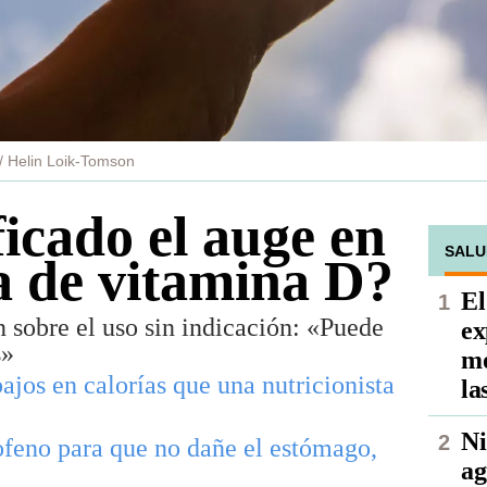
/ Helin Loik-Tomson
ficado el auge en
SALU
 de vitamina D?
El
 sobre el uso sin indicación: «Puede
ex
s»
mo
ajos en calorías que una nutricionista
la
Ni
feno para que no dañe el estómago,
ag