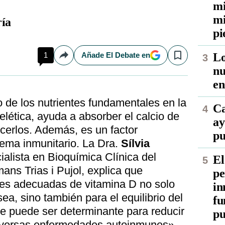
mi
mi
ía
pi
1
Añade El Debate en
Lo
Compartir
Save
nu
en
 de los nutrientes fundamentales en la
Ca
lética, ayuda a absorber el calcio de
ay
ecerlos. Además, es un factor
pu
tema inmunitario. La Dra.
Sílvia
alista en Bioquímica Clínica del
El
mans Trias i Pujol, explica que
pe
es adecuadas de vitamina D no solo
in
sea, sino también para el equilibrio del
fu
ue puede ser determinante para reducir
pu
 diversas enfermedades autoinmunes».