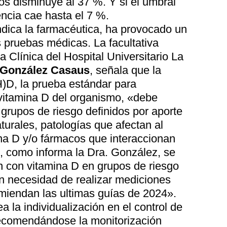
os disminuye al 37 %. Y si el umbral
encia cae hasta el 7 %.
ndica la farmacéutica, ha provocado un
 pruebas médicas. La facultativa
a Clínica del Hospital Universitario La
 González Casaus
, señala que la
)D, la prueba estándar para
 vitamina D del organismo, «debe
grupos de riesgo definidos por aporte
urales, patologías que afectan al
na D y/o fármacos que interaccionan
 como informa la Dra. González, se
n con vitamina D en grupos de riesgo
n necesidad de realizar mediciones
omiendan las ultimas guías de 2024».
a la individualización en el control de
recomendándose la monitorización