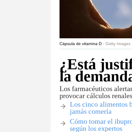
Cápsula de vitamina D
Getty Images 
¿Está justi
la demanda
Los farmacéuticos alertan
provocar cálculos renale
Los cinco alimentos b
jamás comería
Cómo tomar el ibupro
según los expertos