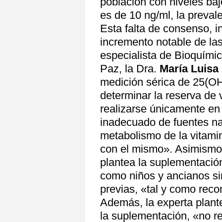
población con niveles baj
es de 10 ng/ml, la preval
Esta falta de consenso, i
incremento notable de las
especialista de Bioquímic
Paz, la Dra.
María Luisa
medición sérica de 25(OH
determinar la reserva de
realizarse únicamente en 
inadecuado de fuentes nat
metabolismo de la vitami
con el mismo». Asimismo,
plantea la suplementació
como niños y ancianos si
previas, «tal y como rec
Además, la experta plante
la suplementación, «no 