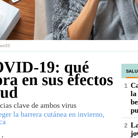
son33
OVID-19: qué
SALU
ra en sus efectos
Ca
lud
la
be
ncias clave de ambos virus
pu
eger la barrera cutánea en invierno,
ca
La
jo