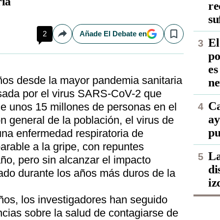
ía
re
su
2
Añade El Debate en
Compartir
Save
El
po
es
ños desde la mayor pandemia sanitaria
ne
usada por el virus SARS-CoV-2 que
Ca
e unos 15 millones de personas en el
ay
 general de la población, el virus de
pu
na enfermedad respiratoria de
arable a la gripe, con repuntes
La
año, pero sin alcanzar el impacto
di
trado durante los años más duros de la
iz
años, los investigadores han seguido
cias sobre la salud de contagiarse de