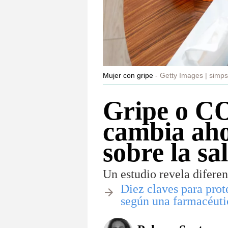
Mujer con gripe
Getty Images | simp
Gripe o C
cambia aho
sobre la sa
Un estudio revela difere
Diez claves para prot
según una farmacéuti