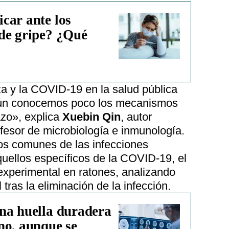
car ante los
de gripe? ¿Qué
za y la COVID-19 en la salud pública
aún conocemos poco los mecanismos
azo», explica
Xuebin Qin
, autor
rofesor de microbiología e inmunología.
tos comunes de las infecciones
quellos específicos de la COVID-19, el
experimental en ratones, analizando
 tras la eliminación de la infección.
na huella duradera
no, aunque se