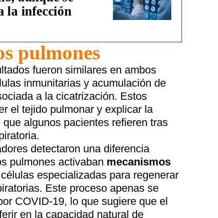
 la infección
os pulmones
ultados fueron similares en ambos
lulas inmunitarias y acumulación de
ociada a la cicatrización. Estos
el tejido pulmonar y explicar la
e que algunos pacientes refieren tras
iratoria.
adores detectaron una diferencia
 los pulmones activaban
mecanismos
 células especializadas para regenerar
spiratorias. Este proceso apenas se
 por COVID-19, lo que sugiere que el
rir en la capacidad natural de