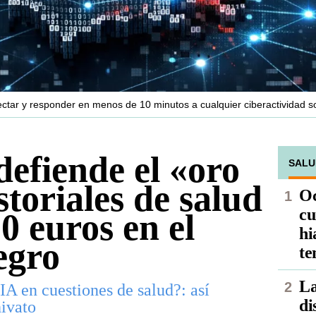
tar y responder en menos de 10 minutos a cualquier ciberactividad 
defiende el «oro
SALU
istoriales de salud
Oc
cu
0 euros en el
hi
egro
te
La
IA en cuestiones de salud?: así
di
hivato