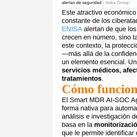
alertas de seguridad
Indra Group
Este atractivo económico
constante de los cibera
ENISA
alertan de que los
crecen en número, sino ta
este contexto, la protecci
—más allá de la confiden
un elemento esencial. U
servicios médicos, afec
tratamientos
.
Cómo funcion
El Smart MDR AI-SOC Agent
forma nativa para automat
análisis e investigación
basa en la
monitorizació
que le permite identific