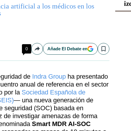
iz
cia artificial a los médicos en los
s
0
Añade El Debate en
Compartir
Save
eguridad de
Indra Group
ha presentado
entro anual de referencia en el sector
o por la
Sociedad Española de
SEIS)
— una nueva generación de
de seguridad (SOC) basada en
apaz de investigar amenazas de forma
 denominada
Smart MDR AI-SOC