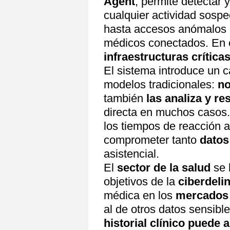
Agent
, permite detectar
cualquier actividad sosp
hasta accesos anómalos a
médicos conectados. En 
infraestructuras crítica
El sistema introduce un c
modelos tradicionales:
no
también
las analiza y r
directa en muchos casos.
los tiempos de reacción 
comprometer tanto
datos
asistencial.
El
sector de la salud
se 
objetivos de la
ciberdeli
médica en los
mercados 
al de otros datos sensib
historial clínico puede 