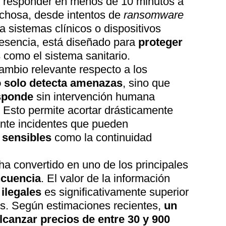
 y responder en menos de 10 minutos a
echosa, desde intentos de
ransomware
 sistemas clínicos o dispositivos
esencia, está diseñado para
proteger
s
como el sistema sanitario.
ambio relevante respecto a los
 solo detecta amenazas
, sino que
esponde
sin intervención humana
 Esto permite acortar drásticamente
ante incidentes que pueden
 sensibles
como la continuidad
ha convertido en uno de los principales
ncuencia
. El valor de la información
ilegales
es significativamente superior
les. Según estimaciones recientes,
un
alcanzar precios de entre 30 y 900