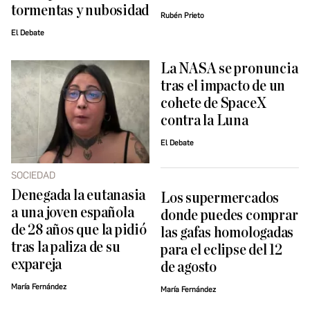
tormentas y nubosidad
Rubén Prieto
El Debate
La NASA se pronuncia
tras el impacto de un
cohete de SpaceX
contra la Luna
El Debate
SOCIEDAD
Denegada la eutanasia
Los supermercados
a una joven española
donde puedes comprar
de 28 años que la pidió ​
las gafas homologadas
tras la paliza de su
para el eclipse del 12
expareja
de agosto
María Fernández
María Fernández