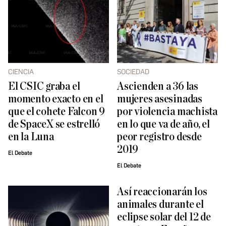
CIENCIA
SOCIEDAD
El CSIC graba el
Ascienden a 36 las
momento exacto en el
mujeres asesinadas
que el cohete Falcon 9
por violencia machista
de SpaceX se estrelló
en lo que va de año, el
en la Luna
peor registro desde
2019
El Debate
El Debate
Así reaccionarán los
animales durante el
eclipse solar del 12 de