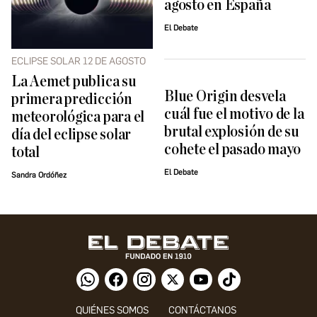
agosto en España
El Debate
ECLIPSE SOLAR 12 DE AGOSTO
La Aemet publica su
Blue Origin desvela
primera predicción
cuál fue el motivo de la
meteorológica para el
brutal explosión de su
día del eclipse solar
cohete el pasado mayo
total
El Debate
Sandra Ordóñez
QUIÉNES SOMOS
CONTÁCTANOS