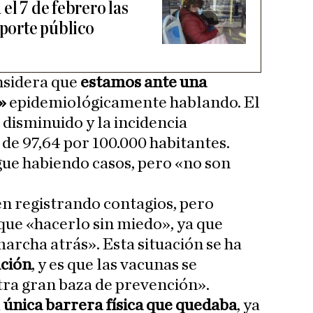
el 7 de febrero las
sporte público
nsidera que
estamos ante una
»
epidemiológicamente hablando. El
disminuido y la incidencia
 de 97,64 por 100.000 habitantes.
igue habiendo casos, pero «no son
en registrando contagios, pero
que «hacerlo sin miedo», ya que
archa atrás». Esta situación se ha
ación
, y es que las vacunas se
a gran baza de prevención».
a
única barrera física que quedaba
, ya