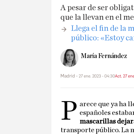
A pesar de ser obliga
que la llevan en el me
Llega el fin de la 
público: «Estoy ca
María Fernández
Madrid
27 ene. 2023 - 04:30
Act. 27 en
P
arece que ya ha l
españoles estaba
mascarillas dejar
transporte público. La 