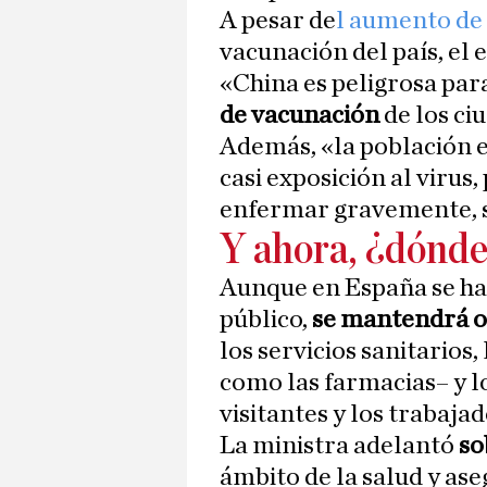
A pesar de
l aumento de
vacunación del país, el 
«China es peligrosa para
de vacunación
de los ci
Además, «la población 
casi exposición al virus
enfermar gravemente, s
Y ahora, ¿dónde
Aunque en España se ha
público,
se mantendrá ob
los servicios sanitarios,
como las farmacias– y lo
visitantes y los trabajad
La ministra adelantó
so
ámbito de la salud y as