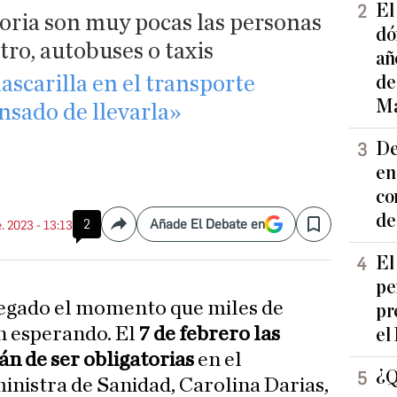
El
toria son muy pocas las personas
dó
tro, autobuses o taxis
añ
mascarilla en el transporte
de
Ma
nsado de llevarla»
De
en
co
de
2
Añade El Debate en
e. 2023 - 13:13
Compartir
Save
El
pe
legado el momento que miles de
pr
n esperando. El
7 de febrero las
el
án de ser obligatorias
en el
¿Q
ministra de Sanidad, Carolina Darias,