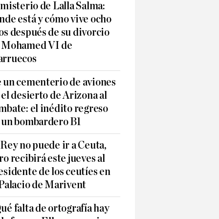
 misterio de Lalla Salma:
nde está y cómo vive ocho
os después de su divorcio
 Mohamed VI de
rruecos
 un cementerio de aviones
 el desierto de Arizona al
mbate: el inédito regreso
 un bombardero B1
 Rey no puede ir a Ceuta,
ro recibirá este jueves al
esidente de los ceutíes en
 Palacio de Marivent
ué falta de ortografía hay