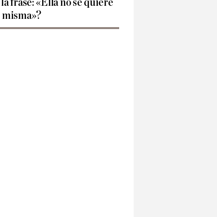
 la frase: «Ella no se quiere
í misma»?