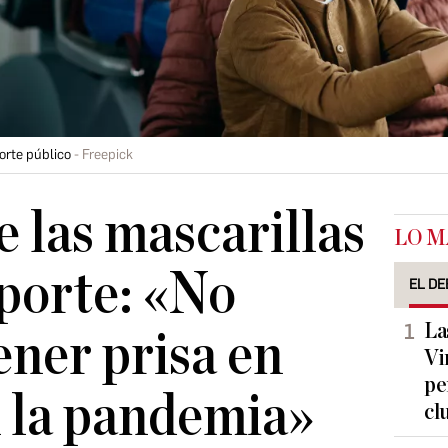
orte público
Freepick
e las mascarillas
LO M
sporte: «No
EL DE
La
ner prisa en
Vi
pe
 la pandemia»
cl