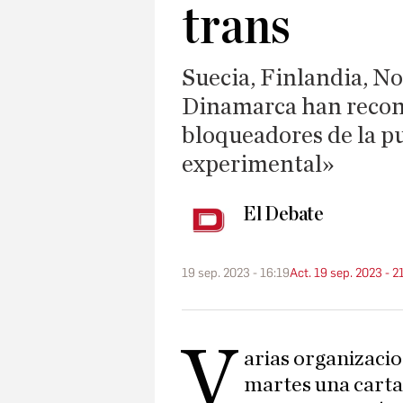
trans
Suecia, Finlandia, N
Dinamarca han recono
bloqueadores de la pu
experimental»
El Debate
19 sep. 2023 - 16:19
Act. 19 sep. 2023 - 2
V
arias organizaci
martes una carta