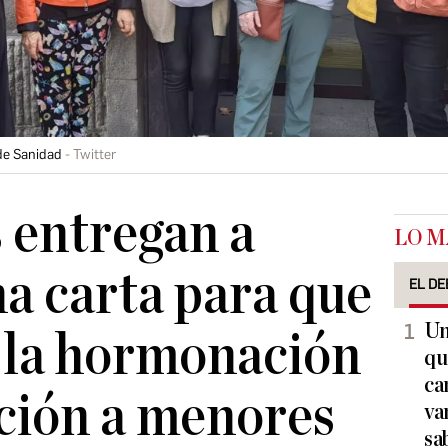
 de Sanidad
Twitter
 entregan a
LO M
a carta para que
EL DE
Un
 la hormonación
qu
ca
ación a menores
va
sa