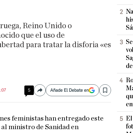
Na
hi
oruega, Reino Unido o
Sá
cido que el uso de
Se
bertad para tratar la disforia «es
vo
Sa
de
Ro
Ma
1:07
5
Añade El Debate en
Compartir
Save
qu
en
ones feministas han entregado este
El
fo
 al ministro de Sanidad en