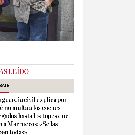
ÁS LEÍDO
BATE
 guardia civil explica por
é no multa a los coches
rgados hasta los topes que
n a Marruecos: «Se las
ben todas»