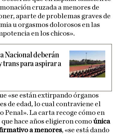
rmonación cruzada a menores de
oner, aparte de problemas graves de
smia u orgasmos dolorosos en las
mpotencia en los chicos».
cía Nacional deberán
y trans para aspirar a
ue «se están extirpando órganos
s de edad, lo cual contraviene el
igo Penal». La carta recoge cómo en
, que hace años eligieron como
única
afirmativo a menores
, «se está dando