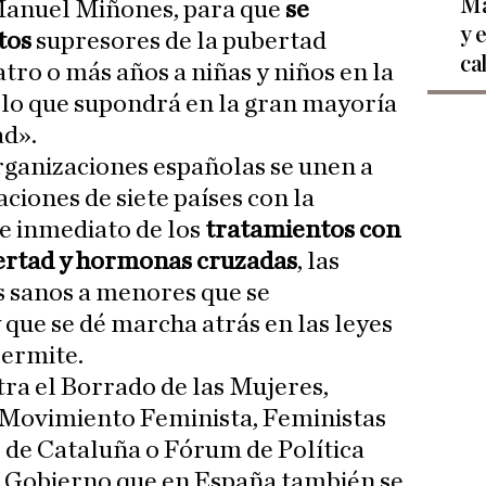
Ma
Manuel Miñones, para que
se
y 
tos
supresores de la pubertad
ca
ro o más años a niñas y niños en la
«lo que supondrá en la gran mayoría
ad».
organizaciones españolas se unen a
ciones de siete países con la
ese inmediato de los
tratamientos con
ertad y hormonas cruzadas
, las
s sanos a menores que se
que se dé marcha atrás en las leyes
permite.
tra el Borrado de las Mujeres,
 Movimiento Feminista, Feministas
 de Cataluña o Fórum de Política
l Gobierno que en España también se