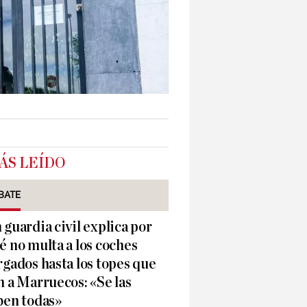
ÁS LEÍDO
BATE
 guardia civil explica por
é no multa a los coches
rgados hasta los topes que
n a Marruecos: «Se las
ben todas»