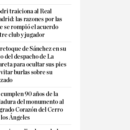
dri traiciona al Real
drid: las razones por las
e se rompió el acuerdo
tre club y jugador
 retoque de Sánchez en su
to del despacho de La
reta para ocultar sus pies
evitar burlas sobre su
lzado
 cumplen 90 años de la
ladura del monumento al
grado Corazón del Cerro
 los Ángeles