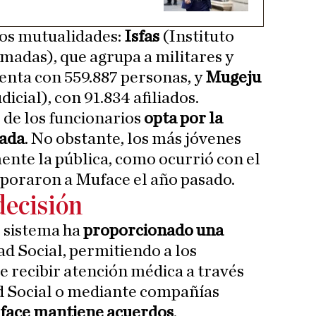
dos mutualidades:
Isfas
(Instituto
rmadas), que agrupa a militares y
uenta con 559.887 personas, y
Mugeju
cial), con 91.834 afiliados.
 de los funcionarios
opta por la
vada
. No obstante, los más jóvenes
nte la pública, como ocurrió con el
rporaron a Muface el año pasado.
decisión
l sistema ha
proporcionado una
ad Social, permitiendo a los
e recibir atención médica a través
ad Social o mediante compañías
face mantiene acuerdos
.