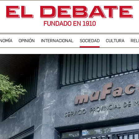
FUNDADO EN 1910
NOMÍA
OPINIÓN
INTERNACIONAL
SOCIEDAD
CULTURA
REL