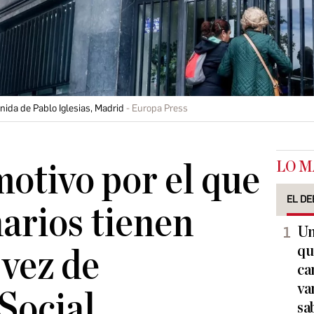
nida de Pablo Iglesias, Madrid
Europa Press
LO M
motivo por el que
EL DE
narios tienen
Un
qu
vez de
ca
va
Social
sa