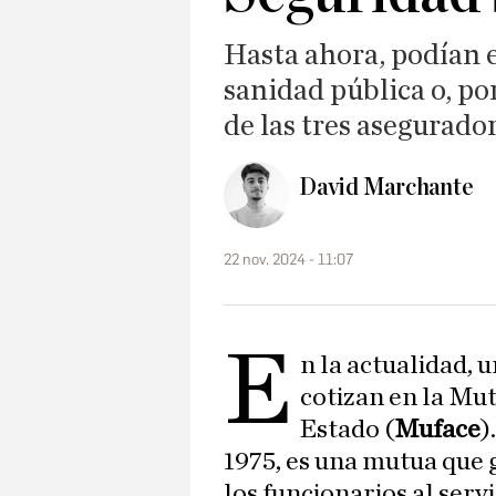
Hasta ahora, podían e
sanidad pública o, por
de las tres asegurador
David Marchante
22 nov. 2024 - 11:07
E
n la actualidad, 
cotizan en la Mut
Estado (
Muface
)
1975, es una mutua que g
los funcionarios al serv