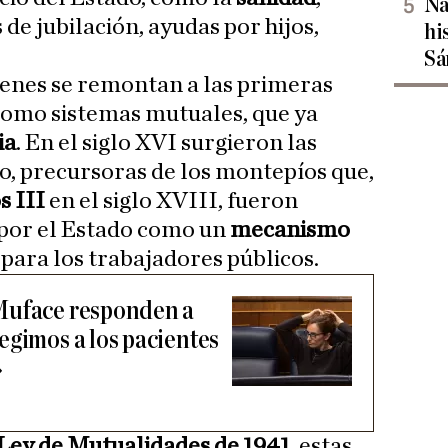
Na
 de jubilación, ayudas por hijos,
hi
Sá
ígenes se remontan a las primeras
como sistemas mutuales, que ya
ia
. En el siglo XVI surgieron las
, precursoras de los montepíos que,
s III
en el siglo XVIII, fueron
 por el Estado como un
mecanismo
o
para los trabajadores públicos.
Muface responden a
egimos a los pacientes
»
Ley de Mutualidades de 1941
, estas