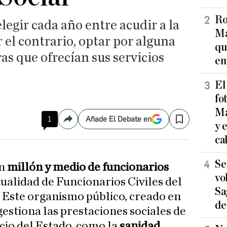
Ro
legir cada año entre acudir a la
Ma
 el contrario, optar por alguna
qu
as que ofrecían sus servicios
en
El
fo
Ma
1
Añade El Debate en
Compartir
Save
y 
ca
Se
un
millón y medio de funcionarios
vo
ualidad de Funcionarios Civiles del
Sa
. Este organismo público, creado en
de
estiona las prestaciones sociales de
icio del Estado, como la
sanidad
,