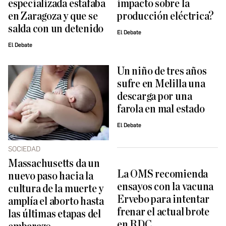
especializada estafaba
impacto sobre la
en Zaragoza y que se
producción eléctrica?
salda con un detenido
El Debate
El Debate
Un niño de tres años
sufre en Melilla una
descarga por una
farola en mal estado
El Debate
SOCIEDAD
Massachusetts da un
La OMS recomienda
nuevo paso hacia la
ensayos con la vacuna
cultura de la muerte y
Ervebo para intentar
amplía el aborto hasta
frenar el actual brote
las últimas etapas del
en RDC