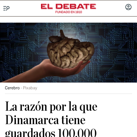
FUNDADO EN 1910
Menú
INICIA
SESIÓ
Cerebro
Pixabay
La razón por la que
Dinamarca tiene
guardados 100.000