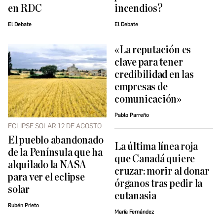
en RDC
incendios?
El Debate
El Debate
«La reputación es
clave para tener
credibilidad en las
empresas de
comunicación»
Pablo Parreño
ECLIPSE SOLAR 12 DE AGOSTO
El pueblo abandonado
La última línea roja
de la Península que ha
que Canadá quiere
alquilado la NASA
cruzar: morir al donar
para ver el eclipse
órganos tras pedir la
solar
eutanasia
Rubén Prieto
María Fernández