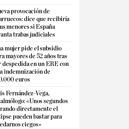
eva provocación de
rruecos: dice que recibiría
sus menores si España
vanta trabas judiciales
a mujer pide el subsidio
ra mayores de 52 años tras
r despedida en un ERE con
a indemnización de
0.000 euros
is Fernández-Vega,
talmólogo: «Unos segundos
rando directamente el
lipse pueden bastar para
edarnos ciegos»