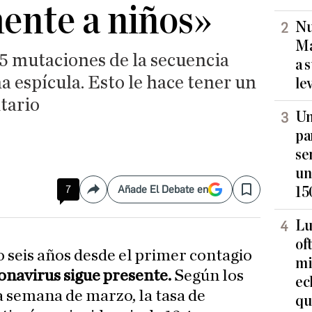
ente a niños»
Nu
Ma
75 mutaciones de la secuencia
a 
a espícula. Esto le hace tener un
le
tario
Un
pa
se
un
7
Añade El Debate en
15
Compartir
Save
Lu
of
 seis años desde el primer contagio
mi
onavirus sigue presente.
Según los
ec
a semana de marzo, la tasa de
qu