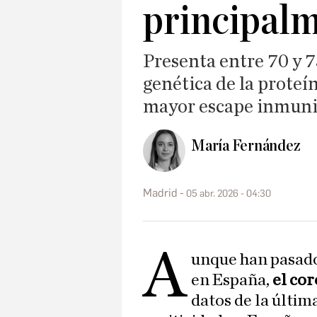
principalm
Presenta entre 70 y 
genética de la proteín
mayor escape inmuni
María Fernández
Madrid
05 abr. 2026 - 04:30
A
unque han pasado
en España,
el cor
datos de la últim