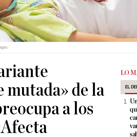
ages
ariante
LO M
 mutada» de la
EL DE
Un
preocupa a los
qu
ca
«Afecta
va
sa