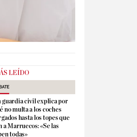
ÁS LEÍDO
BATE
 guardia civil explica por
é no multa a los coches
rgados hasta los topes que
n a Marruecos: «Se las
ben todas»