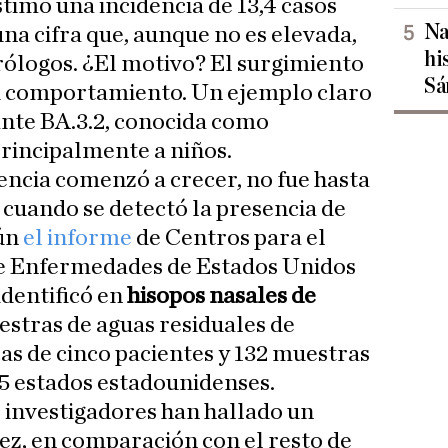
timó una incidencia de 13,4 casos
Na
na cifra que, aunque no es elevada,
hi
irólogos. ¿El motivo? El surgimiento
Sá
su comportamiento.
Un ejemplo claro
iante BA.3.2, conocida como
principalmente a niños.
encia comenzó a crecer, no fue hasta
, cuando se detectó la presencia de
ún
el informe
de Centros para el
e Enfermedades de Estados Unidos
identificó en
hisopos nasales de
stras de aguas residuales de
cas de cinco pacientes y 132 muestras
25 estados estadounidenses.
s investigadores han hallado un
vez, en comparación con el resto de