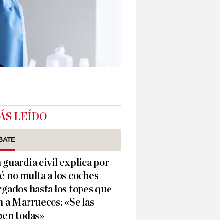
ÁS LEÍDO
BATE
 guardia civil explica por
é no multa a los coches
rgados hasta los topes que
n a Marruecos: «Se las
ben todas»