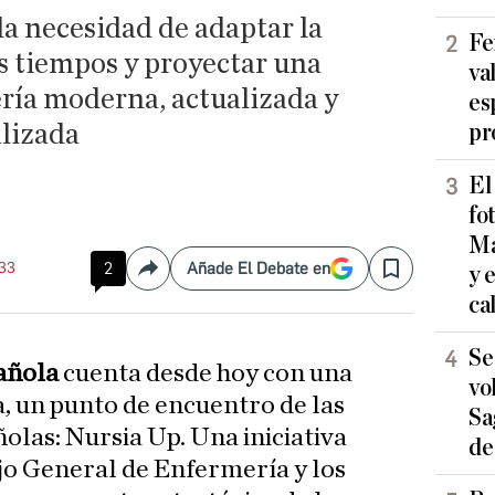
la necesidad de adaptar la
Fe
s tiempos y proyectar una
va
ría moderna, actualizada y
es
lizada
pr
El
fo
Ma
:33
2
Añade El Debate en
y 
Compartir
Save
ca
Se
añola
cuenta desde hoy con una
vo
, un punto de encuentro de las
Sa
las: Nursia Up. Una iniciativa
de
jo General de Enfermería y los