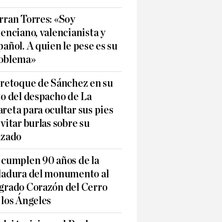
rran Torres: «Soy
lenciano, valencianista y
pañol. A quien le pese es su
oblema»
 retoque de Sánchez en su
to del despacho de La
reta para ocultar sus pies
evitar burlas sobre su
lzado
 cumplen 90 años de la
ladura del monumento al
grado Corazón del Cerro
 los Ángeles