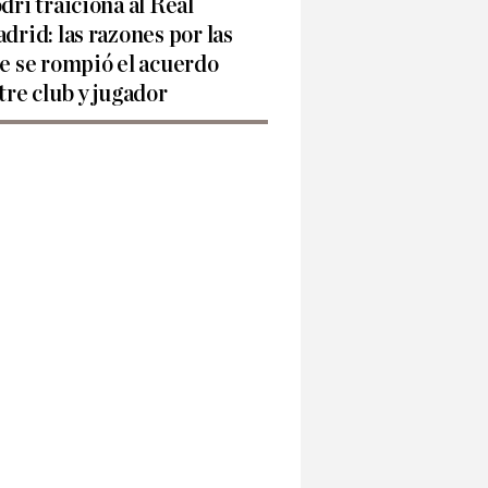
dri traiciona al Real
drid: las razones por las
e se rompió el acuerdo
tre club y jugador