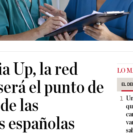
a Up, la red
LO M
será el punto de
EL DE
Un
de las
qu
ca
s españolas
va
sa