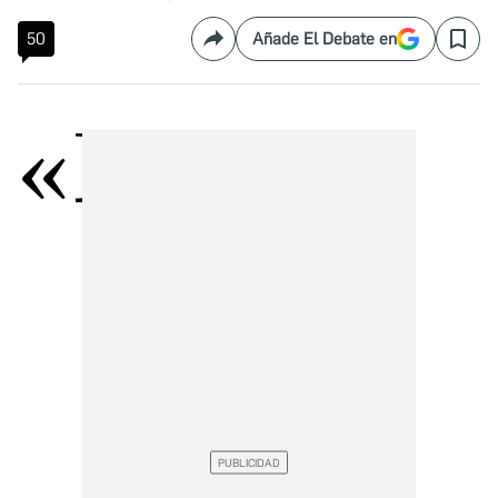
50
Añade El Debate en
Compartir
Save
«E