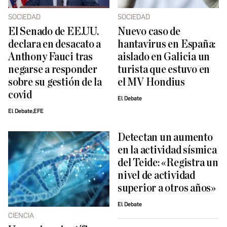
SOCIEDAD
SOCIEDAD
El Senado de EE.UU.
Nuevo caso de
declara en desacato a
hantavirus en España:
Anthony Fauci tras
aislado en Galicia un
negarse a responder
turista que estuvo en
sobre su gestión de la
el MV Hondius
covid
El Debate
El Debate,EFE
Detectan un aumento
en la actividad sísmica
del Teide: «Registra un
nivel de actividad
superior a otros años»
El Debate
CIENCIA