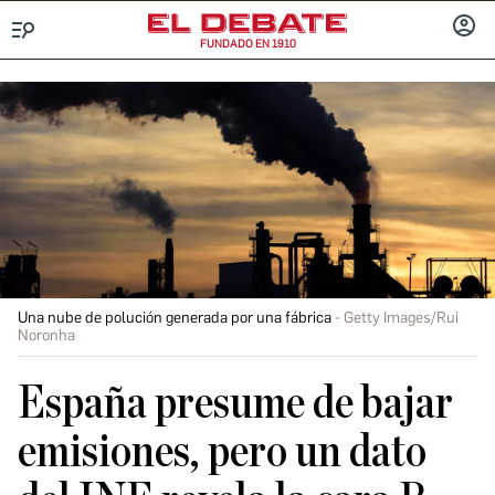
FUNDADO EN 1910
Menú
INICIA
SESIÓ
Una nube de polución generada por una fábrica
Getty Images/Rui
Noronha
España presume de bajar
emisiones, pero un dato