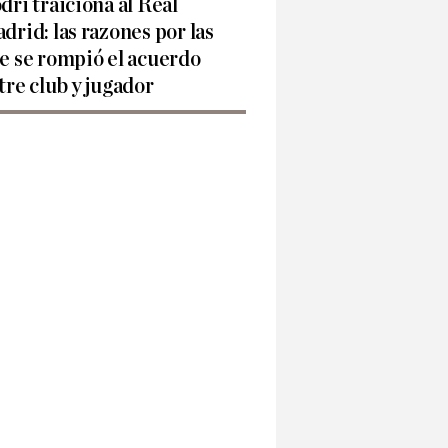
dri traiciona al Real
drid: las razones por las
e se rompió el acuerdo
tre club y jugador