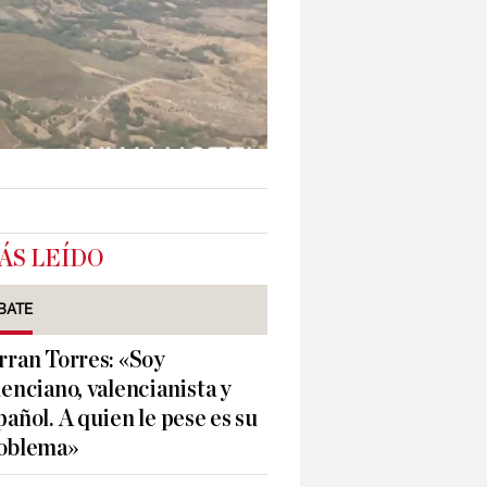
ÁS LEÍDO
BATE
rran Torres: «Soy
lenciano, valencianista y
pañol. A quien le pese es su
oblema»