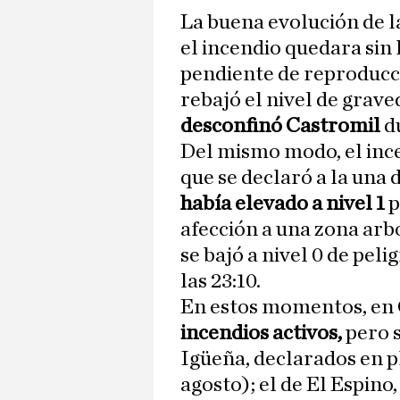
La buena evolución de l
el incendio quedara sin
pendiente de reproducci
rebajó el nivel de grave
desconfinó Castromil
d
Del mismo modo, el inc
que se declaró a la una d
había elevado a nivel 1
p
afección a una zona arb
se bajó a nivel 0 de pel
las 23:10.
En estos momentos, en C
incendios activos,
pero s
Igüeña, declarados en pl
agosto); el de El Espino,