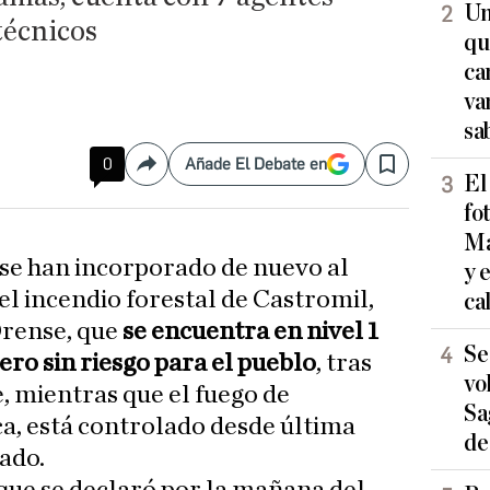
Un
técnicos
qu
ca
va
sa
0
Añade El Debate en
Compartir
Save
El
fo
Ma
 se han incorporado de nuevo al
y 
el incendio forestal de Castromil,
ca
rense, que
se encuentra en nivel 1
Se
ero sin riesgo para el pueblo
, tras
vo
, mientras que el fuego de
Sa
a, está controlado desde última
de
ado.