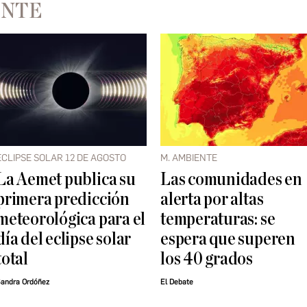
ENTE
ECLIPSE SOLAR 12 DE AGOSTO
M. AMBIENTE
La Aemet publica su
Las comunidades en
primera predicción
alerta por altas
meteorológica para el
temperaturas: se
día del eclipse solar
espera que superen
total
los 40 grados
andra Ordóñez
El Debate