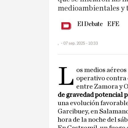
medioambientales y 
El Debate
EFE
,
07 sep. 2025 - 10:33
L
os medios aéreos
operativo contra 
entre Zamora y O
de gravedad potencial p
una evolución favorable
Garcibuey, en Salamanc
hora de la noche del sáb