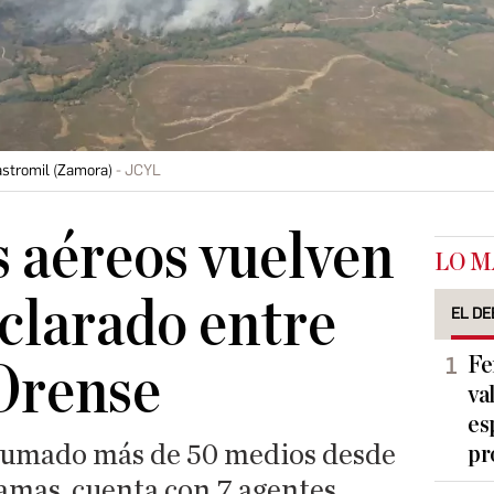
astromil (Zamora)
JCYL
 aéreos vuelven
LO M
eclarado entre
EL DE
Fe
Orense
va
es
 sumado más de 50 medios desde
pr
llamas, cuenta con 7 agentes