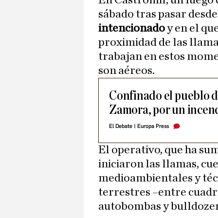
En Castromil, un fuego 
sábado tras pasar desde
intencionado
y en el que
proximidad de las llama
trabajan en estos momen
son aéreos.
Confinado el pueblo d
Zamora, por un incen
El Debate
|
Europa Press
El operativo, que ha s
iniciaron las llamas, cu
medioambientales y téc
terrestres –entre cuadri
autobombas y bulldozer–