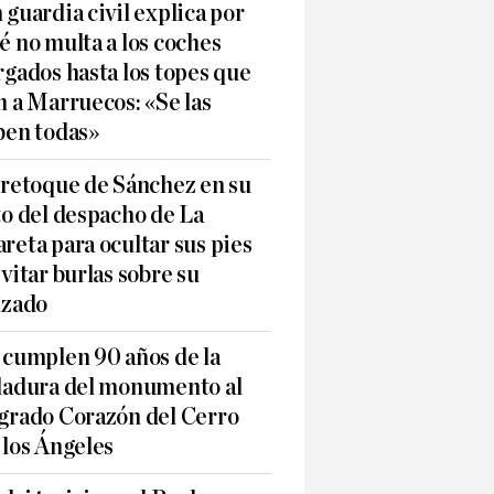
 guardia civil explica por
é no multa a los coches
rgados hasta los topes que
n a Marruecos: «Se las
ben todas»
 retoque de Sánchez en su
to del despacho de La
reta para ocultar sus pies
evitar burlas sobre su
lzado
 cumplen 90 años de la
ladura del monumento al
grado Corazón del Cerro
 los Ángeles