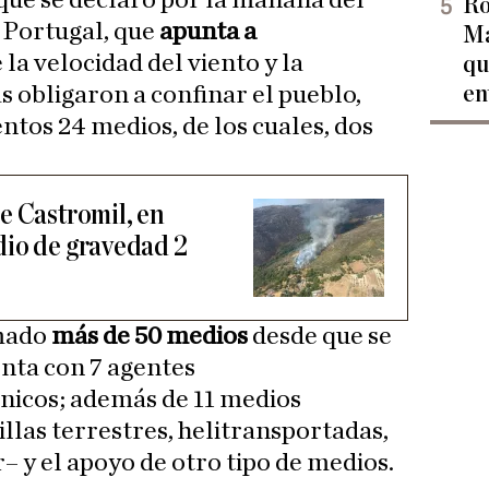
que se declaró por la mañana del
Ro
 Portugal, que
apunta a
Ma
 la velocidad del viento y la
qu
en
s obligaron a confinar el pueblo,
tos 24 medios, de los cuales, dos
e Castromil, en
dio de gravedad 2
umado
más de 50 medios
desde que se
enta con 7 agentes
nicos; además de 11 medios
llas terrestres, helitransportadas,
 y el apoyo de otro tipo de medios.