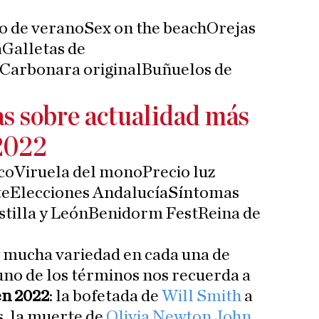
o de veranoSex on the beachOrejas
Galletas de
arbonara originalBuñuelos de
s sobre actualidad más
 2022
coViruela del monoPrecio luz
teElecciones AndalucíaSíntomas
tilla y LeónBenidorm FestReina de
mucha variedad en cada una de
 uno de los términos nos recuerda a
en 2022
: la bofetada de
Will Smith
a
s, la muerte de
Olivia Newton John
,