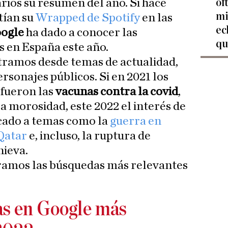
of
arios su resumen del año. Si hace
mi
tían su
Wrapped de Spotify
en las
ec
ogle
ha dado a conocer las
qu
 en España este año.
ramos desde temas de actualidad,
ersonajes públicos. Si en 2021 los
fueron las
vacunas contra la covid
,
la morosidad, este 2022 el interés de
ocado a temas como la
guerra en
Qatar
e, incluso, la ruptura de
nieva.
ramos las búsquedas más relevantes
as en Google más