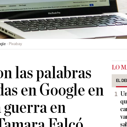
ogle
Pixabay
LO M
on las palabras
EL DE
as en Google en
Un
qu
a guerra en
ca
va
Tamara Falcó
sa