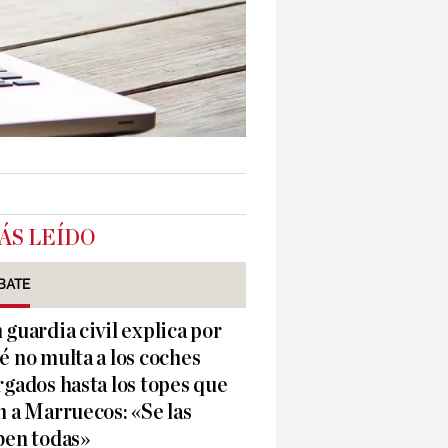
ÁS LEÍDO
BATE
 guardia civil explica por
é no multa a los coches
rgados hasta los topes que
n a Marruecos: «Se las
ben todas»