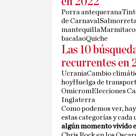
en 2022
Porra antequeranaTint
de CarnavalSalmorreta
mantequillaMarmitacoC
bacalaoQuiche
Las 10 búsqueda
recurrentes en
UcraniaCambio climáti
hoyHuelga de transpor
OmicromElecciones Cas
Inglaterra
Como podemos ver, hay 
estas categorías y cada
algún momento vivido 
Chris Rock en los Oscar