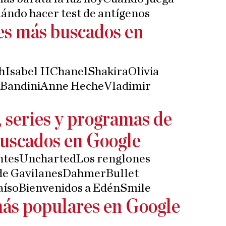
ándo hacer test de antígenos
es más buscados en
hIsabel IIChanelShakiraOlivia
 BandiniAnne HecheVladimir
, series y programas de
buscados en Google
entesUnchartedLos renglones
 de GavilanesDahmerBullet
raísoBienvenidos a EdénSmile
más populares en Google