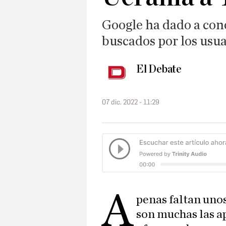
Google ha dado a con
buscados por los usu
El Debate
07 dic. 2022 - 11:29
A
penas faltan uno
son muchas las a