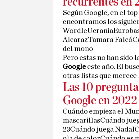
recurrentes en
Según Google, en el top
encontramos los siguie
WordleUcraniaEurobas
AlcarazTamara FalcóCa
del mono
Pero estas no han sido 
Google
este año. El bu
otras listas que merece
Las 10 pregunta
Google en 2022
Cuándo empieza el Mun
mascarillasCuándo jueg
23Cuándo juega NadalC
ola de calorCuándo es 