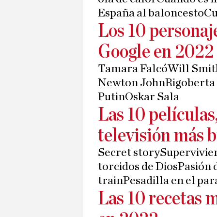
España al baloncestoCu
Los 10 personaj
Google en 2022
Tamara FalcóWill Smit
Newton JohnRigoberta
PutinOskar Sala
Las 10 películas
televisión más 
Secret storySupervivi
torcidos de DiosPasión
trainPesadilla en el pa
Las 10 recetas 