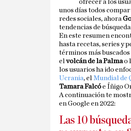
ofrecer a los usu
unos días todos compar
redes sociales, ahora
Go
tendencias de búsquedas
En este resumen encont
hasta recetas, series y p
términos más buscados 
el
volcán de la Palma
o 
los usuarios ha ido enf
Ucrania
, el
Mundial de 
Tamara Falcó
e Íñigo O
A continuación te most
en Google en 2022:
Las 10 búsqued