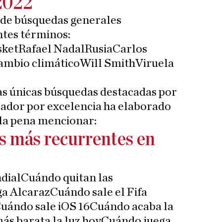
 2022
 de búsquedas generales
ntes términos:
ketRafael NadalRusiaCarlos
mbio climáticoWill SmithViruela
las únicas búsquedas destacadas por
scador por excelencia ha elaborado
 la pena mencionar:
s más recurrentes en
dialCuándo quitan las
a AlcarazCuándo sale el Fifa
uándo sale iOS 16Cuándo acaba la
más barata la luz hoyCuándo juega