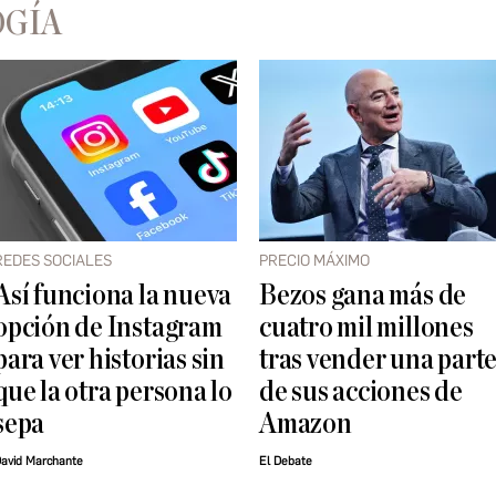
OGÍA
REDES SOCIALES
PRECIO MÁXIMO
Así funciona la nueva
Bezos gana más de
opción de Instagram
cuatro mil millones
para ver historias sin
tras vender una part
que la otra persona lo
de sus acciones de
sepa
Amazon
avid Marchante
El Debate