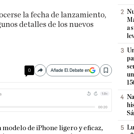
Nu
ocerse la fecha de lanzamiento,
Ma
gunos detalles de los nuevos
a 
le
Un
pa
se
0
Añade El Debate en
Compartir
Save
un
15
Na
hi
Sá
Lu
 modelo de iPhone ligero y eficaz,