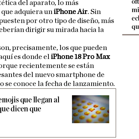
of
tética del aparato, lo más
mi
 que adquiera un
iPhone Air
. Sin
ec
puesten por otro tipo de diseño, más
qu
eberían dirigir su mirada hacia la
son, precisamente, los que pueden
aquí es donde el
iPhone 18 Pro Max
Porque recientemente se están
resantes del nuevo smartphone de
no se conoce la fecha de lanzamiento.
mojis que llegan al
que dicen que