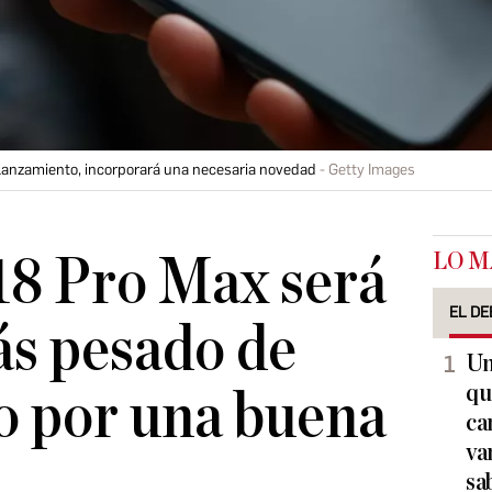
 lanzamiento, incorporará una necesaria novedad
Getty Images
LO M
18 Pro Max será
EL DE
ás pesado de
Un
qu
o por una buena
ca
va
sa