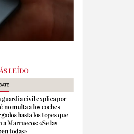
ÁS LEÍDO
BATE
 guardia civil explica por
é no multa a los coches
rgados hasta los topes que
n a Marruecos: «Se las
ben todas»