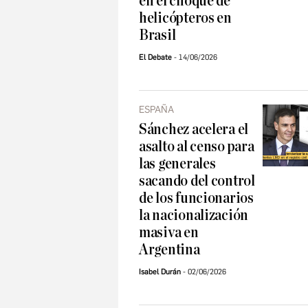
en el choque de
helicópteros en
Brasil
El Debate
14/06/2026
ESPAÑA
Sánchez acelera el
asalto al censo para
las generales
sacando del control
de los funcionarios
la nacionalización
masiva en
Argentina
Isabel Durán
02/06/2026