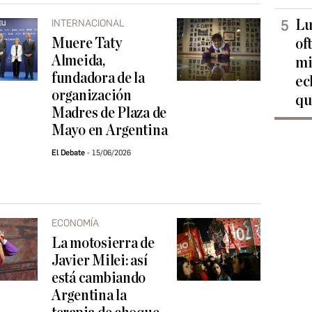
Lu
INTERNACIONAL
Muere Taty
of
Almeida,
mi
fundadora de la
ec
organización
qu
Madres de Plaza de
Mayo en Argentina
El Debate
15/06/2026
ECONOMÍA
La motosierra de
Javier Milei: así
está cambiando
Argentina la