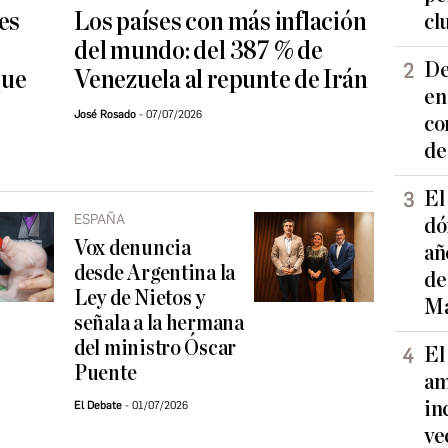
es
Los países con más inflación
cl
del mundo: del 387 % de
De
que
Venezuela al repunte de Irán
en
José Rosado
07/07/2026
co
de
El
ESPAÑA
dó
Vox denuncia
añ
desde Argentina la
de
Ley de Nietos y
Ma
señala a la hermana
del ministro Óscar
El
Puente
am
in
El Debate
01/07/2026
ve