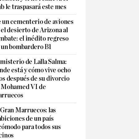
ub le traspasará este mes
 un cementerio de aviones
 el desierto de Arizona al
mbate: el inédito regreso
 un bombardero B1
 misterio de Lalla Salma:
nde está y cómo vive ocho
os después de su divorcio
 Mohamed VI de
rruecos
 Gran Marruecos: las
biciones de un país
cómodo para todos sus
cinos