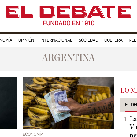
FUNDADO EN 1910
NOMÍA
OPINIÓN
INTERNACIONAL
SOCIEDAD
CULTURA
REL
ARGENTINA
LO M
EL DE
La
Vi
ECONOMÍA
pe