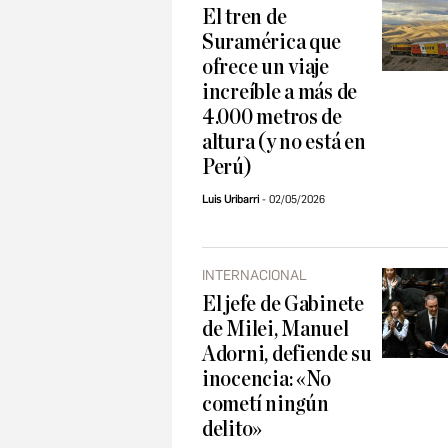
El tren de
Suramérica que
ofrece un viaje
increíble a más de
4.000 metros de
altura (y no está en
Perú)
Luis Uribarri
02/05/2026
INTERNACIONAL
El jefe de Gabinete
de Milei, Manuel
Adorni, defiende su
inocencia: «No
cometí ningún
delito»