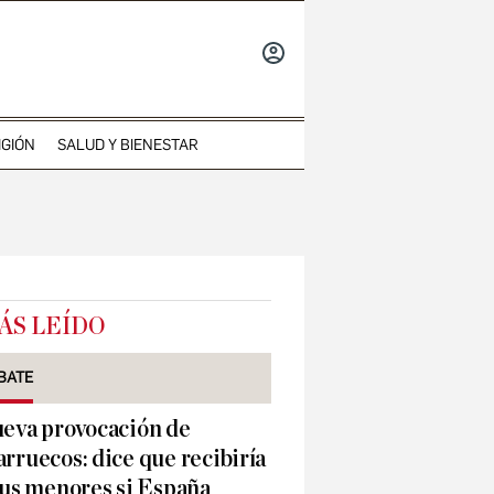
INICIAR
SESIÓN
IGIÓN
SALUD Y BIENESTAR
ÁS LEÍDO
BATE
eva provocación de
rruecos: dice que recibiría
sus menores si España