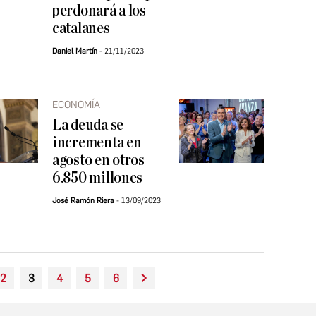
perdonará a los
catalanes
Daniel Martín
21/11/2023
ECONOMÍA
La deuda se
incrementa en
agosto en otros
6.850 millones
José Ramón Riera
13/09/2023
2
3
4
5
6