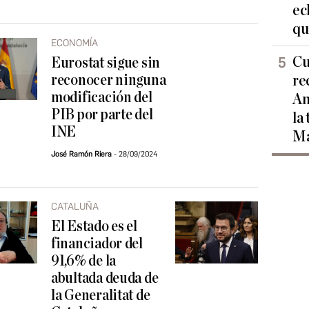
ec
qu
ECONOMÍA
Cu
Eurostat sigue sin
reconocer ninguna
re
modificación del
Am
PIB por parte del
la
INE
Ma
José Ramón Riera
28/09/2024
CATALUÑA
El Estado es el
financiador del
91,6% de la
abultada deuda de
la Generalitat de