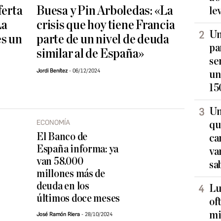
ferta
Buesa y Pin Arboledas: «La
le
La
crisis que hoy tiene Francia
Un
es un
parte de un nivel de deuda
pa
similar al de España»
se
Jordi Benítez
06/12/2024
un
15
Un
ECONOMÍA
qu
El Banco de
ca
España informa: ya
va
van 58.000
sa
millones más de
deuda en los
Lu
últimos doce meses
of
mi
José Ramón Riera
28/10/2024