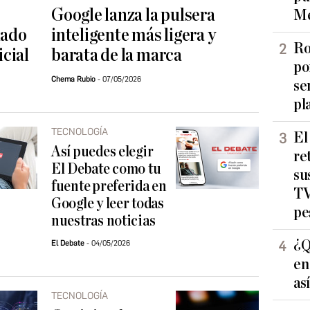
Google lanza la pulsera
Me
ñado
inteligente más ligera y
Ro
icial
barata de la marca
po
Chema Rubio
07/05/2026
se
pl
TECNOLOGÍA
El
Así puedes elegir
re
El Debate como tu
su
fuente preferida en
TV
Google y leer todas
pe
nuestras noticias
¿Q
El Debate
04/05/2026
en
as
TECNOLOGÍA