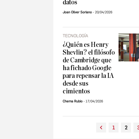
datos
Joan Oliver Soriano
20/04/2026
TECNOLOGÍA
¿Quién es Henry
Shevlin? el filósofo
de Cambridge que
ha fichado Google
para repensar la IA
desde sus
cimientos
Chema Rubio
17/04/2026
1
2