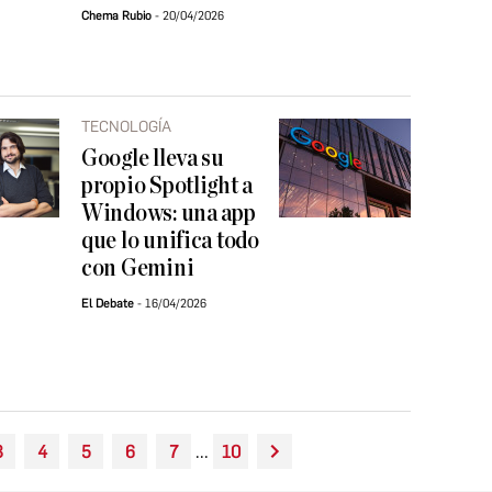
Chema Rubio
20/04/2026
TECNOLOGÍA
Google lleva su
propio Spotlight a
Windows: una app
que lo unifica todo
con Gemini
El Debate
16/04/2026
3
4
5
6
7
...
10