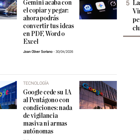
Gemini acaba con
La
el copiar y pegar:
Vi
ahora podrás
pe
convertir tus ideas
cl
en PDF, Word o
Excel
Joan Oliver Soriano
30/04/2026
TECNOLOGÍA
Google cede su IA
al Pentágono con
condiciones: nada
de vigilancia
masiva ni armas
autónomas