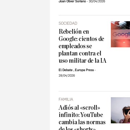
Joan Oliver Soriano
30/04/2026
SOCIEDAD
Rebelión en
Google: cientos de
empleados se
plantan contra el
uso militar de la IA
El Debate
,
Europa Press
28/04/2026
FAMILIA
Adiós al «scroll»
infinito: YouTube
cambia las normas
de los «shorts»