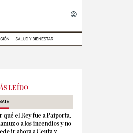
INICIAR
SESIÓN
IGIÓN
SALUD Y BIENESTAR
ÁS LEÍDO
BATE
r qué el Rey fue a Paiporta,
amuz o a los incendios y no
ede ir ahora a Ceuta y