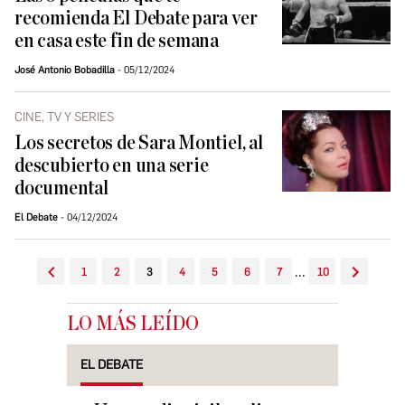
recomienda El Debate para ver
en casa este fin de semana
José Antonio Bobadilla
05/12/2024
CINE, TV Y SERIES
Los secretos de Sara Montiel, al
descubierto en una serie
documental
El Debate
04/12/2024
...
1
2
3
4
5
6
7
10
LO MÁS LEÍDO
EL DEBATE