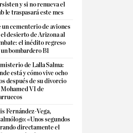
rsisten y si no renueva el
ub le traspasará este mes
 un cementerio de aviones
 el desierto de Arizona al
mbate: el inédito regreso
 un bombardero B1
 misterio de Lalla Salma:
nde está y cómo vive ocho
os después de su divorcio
 Mohamed VI de
rruecos
is Fernández-Vega,
talmólogo: «Unos segundos
rando directamente el