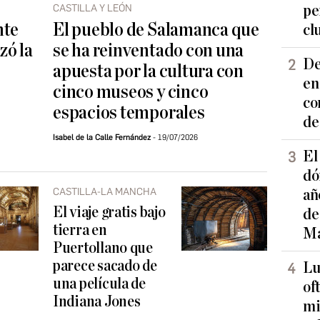
CASTILLA Y LEÓN
pe
nte
El pueblo de Salamanca que
cl
zó la
se ha reinventado con una
De
apuesta por la cultura con
en
cinco museos y cinco
co
espacios temporales
de
Isabel de la Calle Fernández
19/07/2026
El
dó
CASTILLA-LA MANCHA
añ
El viaje gratis bajo
de
tierra en
Ma
Puertollano que
parece sacado de
Lu
una película de
of
Indiana Jones
mi