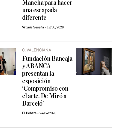
Mancha para hacer
una escapada
diferente
Virginia Seseña
18/05/2026
C. VALENCIANA
Fundación Bancaja
y ABANCA
presentan la
exposición
'Compromiso con
el arte. De Miró a
Barceló'
El Debate
24/04/2026