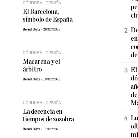
CÓRDOBA - OPINIÓN
pe
El Barcelona,
cl
símbolo de España
De
Bernd Dietz
28/02/2023
en
co
CÓRDOBA - OPINIÓN
de
Macarena y el
árbitro
El
dó
Bernd Dietz
19/02/2023
añ
de
Ma
CÓRDOBA - OPINIÓN
La decencia en
Lu
tiempos de zozobra
of
Bernd Dietz
11/02/2023
mi