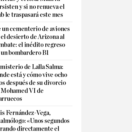
rsisten y si no renueva el
ub le traspasará este mes
 un cementerio de aviones
 el desierto de Arizona al
mbate: el inédito regreso
 un bombardero B1
 misterio de Lalla Salma:
nde está y cómo vive ocho
os después de su divorcio
 Mohamed VI de
rruecos
is Fernández-Vega,
talmólogo: «Unos segundos
rando directamente el