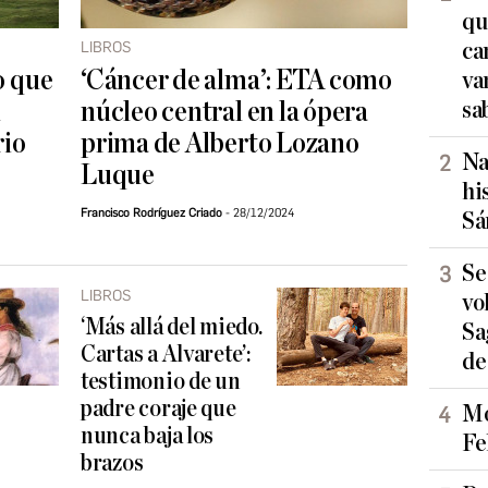
qu
LIBROS
ca
o que
‘Cáncer de alma’: ETA como
va
n
núcleo central en la ópera
sa
rio
prima de Alberto Lozano
Na
Luque
hi
Francisco Rodríguez Criado
28/12/2024
Sá
Se
LIBROS
vo
‘Más allá del miedo.
Sa
Cartas a Alvarete’:
de
testimonio de un
padre coraje que
Mo
nunca baja los
Fe
brazos