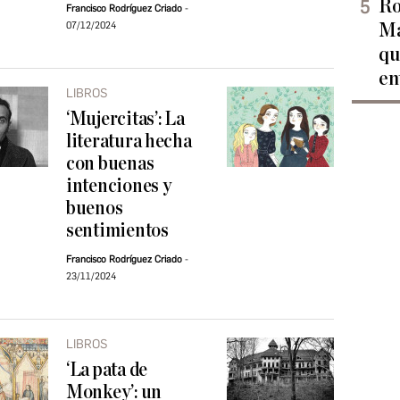
Ro
Francisco Rodríguez Criado
07/12/2024
Ma
qu
en
LIBROS
‘Mujercitas’: La
literatura hecha
con buenas
intenciones y
buenos
sentimientos
Francisco Rodríguez Criado
23/11/2024
LIBROS
‘La pata de
Monkey’: un