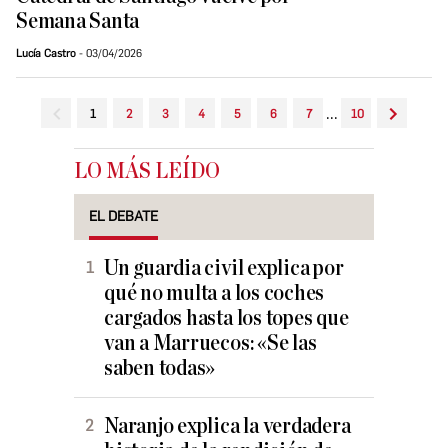
Semana Santa
Lucía Castro
03/04/2026
...
1
2
3
4
5
6
7
10
LO MÁS LEÍDO
EL DEBATE
Un guardia civil explica por
qué no multa a los coches
cargados hasta los topes que
van a Marruecos: «Se las
saben todas»
Naranjo explica la verdadera