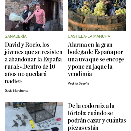
GANADERÍA
CASTILLA-LA MANCHA
David y Rocío, los
Alarma en la gran
jóvenes que se resisten
bodega de España por
a abandonar la España
una uva que se encoge
rural: «Dentro de 10
y pone en jaque la
años no quedará
vendimia
nadie»
Virginia Seseña
David Marchante
De la codorniz a la
tórtola: cuándo se
podrán cazar y cuántas
piezas están