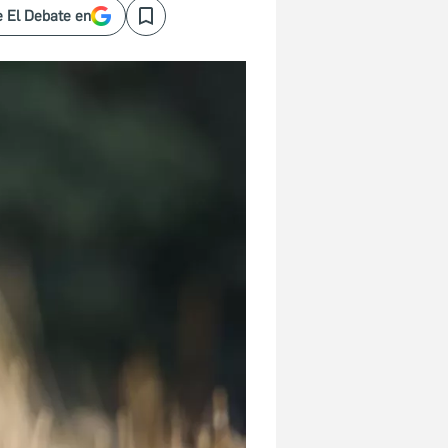
 El Debate en
Save