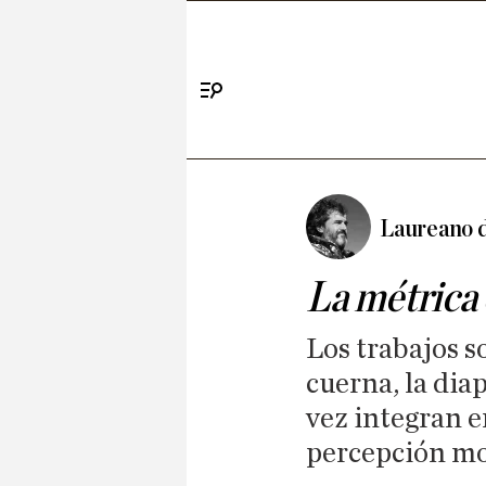
Menú
Laureano 
La métrica
Los trabajos s
cuerna, la dia
vez integran e
percepción mo