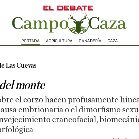
PORTADA
AGRICULTURA
GANADERÍA
CAZA
de Las Cuevas
 del monte
obre el corzo hacen profusamente hinca
pausa embrionaria o el dimorfismo sexua
nvejecimiento craneofacial, biomecáni
rfológica