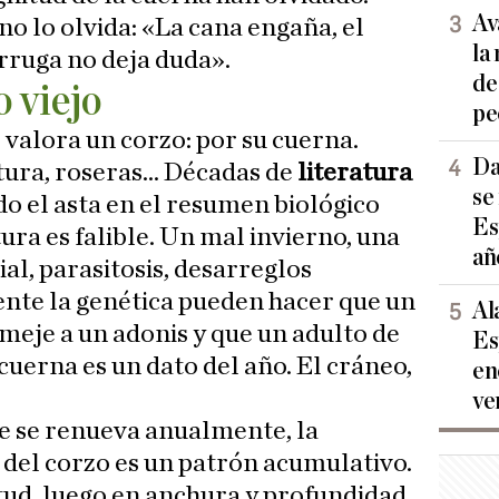
Av
no lo olvida: «La cana engaña, el
la
arruga no deja duda».
de
o viejo
pe
valora un corzo: por su cuerna.
Da
tura, roseras... Décadas de
literatura
se
o el asta en el resumen biológico
Es
ura es falible. Un mal invierno, una
añ
ial, parasitosis, desarreglos
te la genética pueden hacer que un
Al
emeje a un adonis y que un adulto de
Es
cuerna es un dato del año. El cráneo,
en
ve
ue se renueva anualmente, la
 del corzo es un patrón acumulativo.
ud, luego en anchura y profundidad.