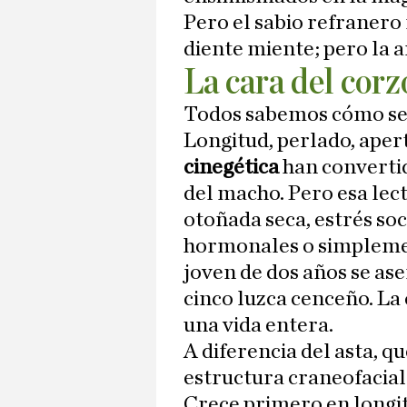
Pero el sabio refranero 
diente miente; pero la 
La cara del corz
Todos sabemos cómo se 
Longitud, perlado, aper
cinegética
han convertid
del macho. Pero esa lect
otoñada seca, estrés soc
hormonales o simplemen
joven de dos años se as
cinco luzca cenceño. La 
una vida entera.
A diferencia del asta, q
estructura craneofacial
Crece primero en longit