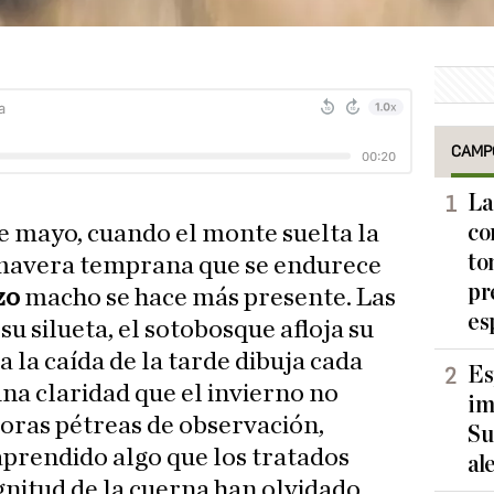
CAMP
La
co
e mayo, cuando el monte suelta la
to
mavera temprana que se endurece
pr
zo
macho se hace más presente. Las
es
u silueta, el sotobosque afloja su
a la caída de la tarde dibuja cada
Es
na claridad que el invierno no
im
oras pétreas de observación,
Su
prendido algo que los tratados
al
itud de la cuerna han olvidado.