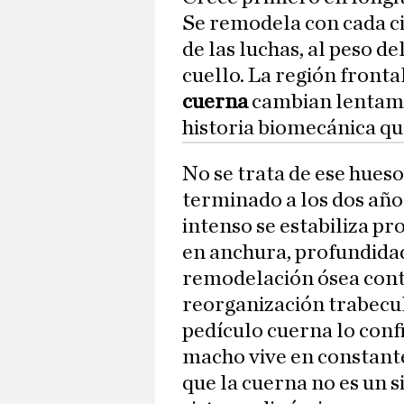
Se remodela con cada cic
de las luchas, al peso de
cuello. La región fronta
cuerna
cambian lentame
historia biomecánica qu
No se trata de ese hues
terminado a los dos año
intenso se estabiliza p
en anchura, profundidad
remodelación ósea cont
reorganización trabecul
pedículo cuerna lo conf
macho vive en constant
que la cuerna no es un s