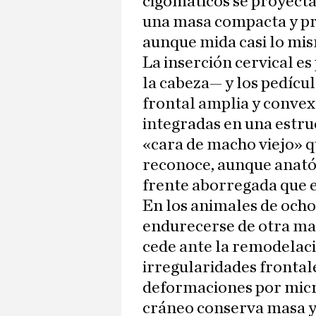
cigomáticos se proyecta
una masa compacta y pr
aunque mida casi lo mis
La inserción cervical e
la cabeza— y los pedícu
frontal amplia y convex
integradas en una estru
«cara de macho viejo» 
reconoce, aunque anató
frente aborregada que e
En los animales de ocho
endurecerse de otra ma
cede ante la remodelac
irregularidades frontale
deformaciones por micr
cráneo conserva masa y