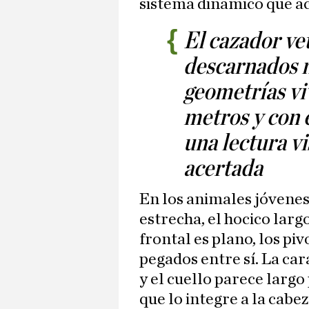
sistema dinámico que a
El cazador ve
descarnados n
geometrías vi
metros y con 
una lectura v
acertada
En los animales jóvenes,
estrecha, el hocico larg
frontal es plano, los piv
pegados entre sí. La cara
y el cuello parece larg
que lo integre a la cabez