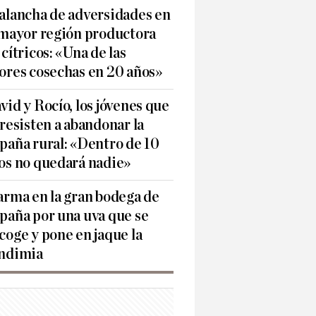
alancha de adversidades en
 mayor región productora
 cítricos: «Una de las
ores cosechas en 20 años»
vid y Rocío, los jóvenes que
 resisten a abandonar la
paña rural: «Dentro de 10
os no quedará nadie»
arma en la gran bodega de
paña por una uva que se
coge y pone en jaque la
ndimia