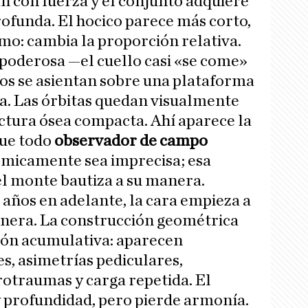
n con fuerza y el conjunto adquiere
ofunda. El hocico parece más corto,
mo: cambia la proporción relativa.
s poderosa —el cuello casi «se come»
los se asientan sobre una plataforma
a. Las órbitas quedan visualmente
ctura ósea compacta. Ahí aparece la
que todo
observador de campo
micamente sea imprecisa; esa
l monte bautiza a su manera.
 años en adelante, la cara empieza a
nera. La construcción geométrica
ión acumulativa: aparecen
s, asimetrías pediculares,
otraumas y carga repetida. El
 profundidad, pero pierde armonía.