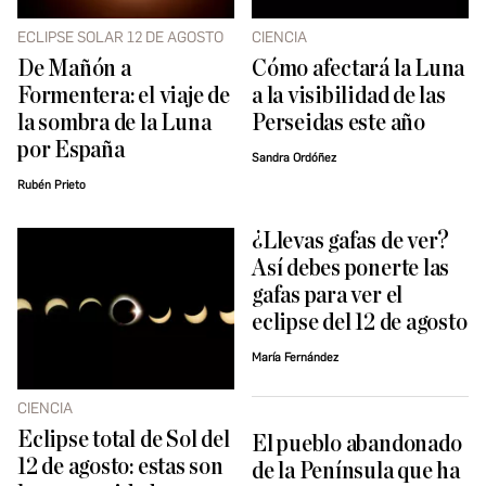
ECLIPSE SOLAR 12 DE AGOSTO
CIENCIA
De Mañón a
Cómo afectará la Luna
Formentera: el viaje de
a la visibilidad de las
la sombra de la Luna
Perseidas este año
por España
Sandra Ordóñez
Rubén Prieto
¿Llevas gafas de ver?
Así debes ponerte las
gafas para ver el
eclipse del 12 de agosto
María Fernández
CIENCIA
Eclipse total de Sol del
El pueblo abandonado
12 de agosto: estas son
de la Península que ha