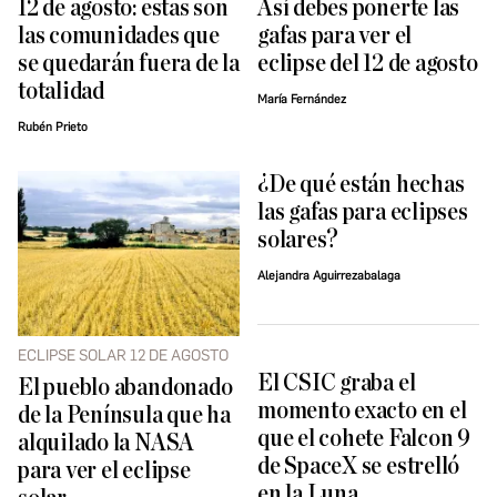
12 de agosto: estas son
Así debes ponerte las
las comunidades que
gafas para ver el
se quedarán fuera de la
eclipse del 12 de agosto
totalidad
María Fernández
Rubén Prieto
¿De qué están hechas
las gafas para eclipses
solares?
Alejandra Aguirrezabalaga
ECLIPSE SOLAR 12 DE AGOSTO
El CSIC graba el
El pueblo abandonado
momento exacto en el
de la Península que ha
que el cohete Falcon 9
alquilado la NASA
de SpaceX se estrelló
para ver el eclipse
en la Luna