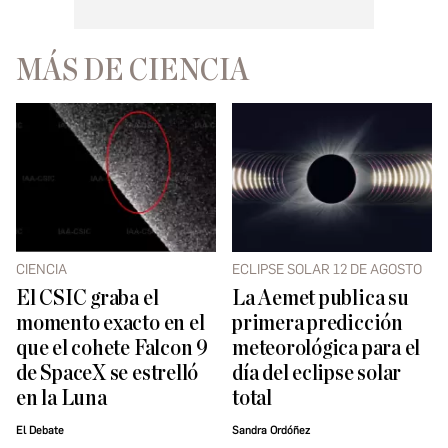
MÁS DE CIENCIA
CIENCIA
ECLIPSE SOLAR 12 DE AGOSTO
El CSIC graba el
La Aemet publica su
momento exacto en el
primera predicción
que el cohete Falcon 9
meteorológica para el
de SpaceX se estrelló
día del eclipse solar
en la Luna
total
El Debate
Sandra Ordóñez