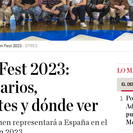
rm Fest 2023
GTRES
Fest 2023:
LO M
arios,
EL DE
Po
tes y dónde ver
Ad
pu
men representará a España en el
Me
ón 2023