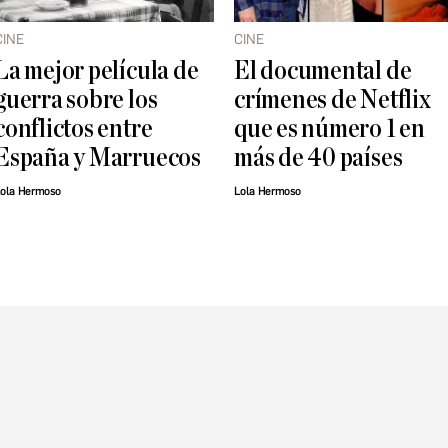
CINE
CINE
La mejor película de
El documental de
guerra sobre los
crímenes de Netflix
conflictos entre
que es número 1 en
España y Marruecos
más de 40 países
ola Hermoso
Lola Hermoso