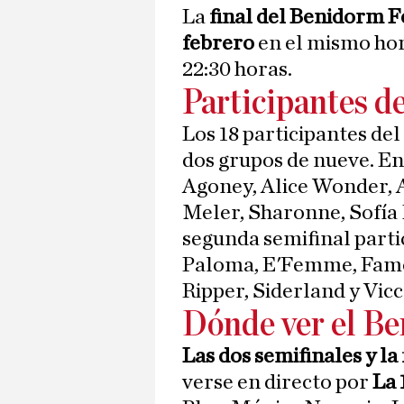
La
final del Benidorm Fe
febrero
en el mismo hora
22:30 horas.
Participantes d
Los 18 participantes de
dos grupos de nueve. En
Agoney, Alice Wonder, 
Meler, Sharonne, Sofía
segunda semifinal parti
Paloma, E'Femme, Famo
Ripper, Siderland y Vicc
Dónde ver el B
Las dos semifinales y la
verse en directo por
La 