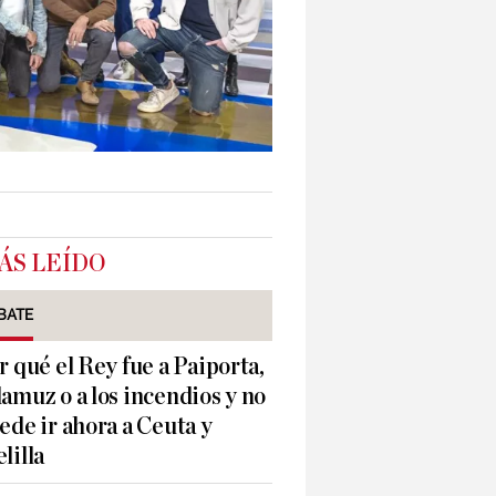
ÁS LEÍDO
BATE
r qué el Rey fue a Paiporta,
amuz o a los incendios y no
ede ir ahora a Ceuta y
lilla