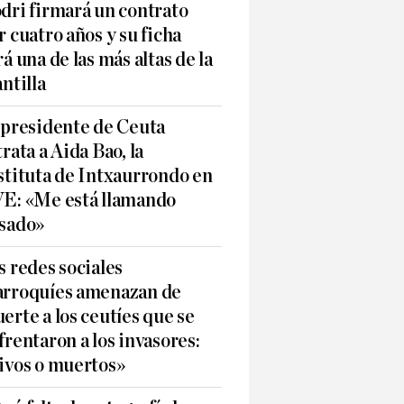
dri firmará un contrato
r cuatro años y su ficha
rá una de las más altas de la
antilla
 presidente de Ceuta
trata a Aida Bao, la
stituta de Intxaurrondo en
E: «Me está llamando
sado»
s redes sociales
rroquíes amenazan de
erte a los ceutíes que se
frentaron a los invasores:
ivos o muertos»