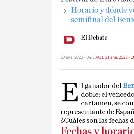
​Horario y dónde v
semifinal del Ben
El Debate
28 ene. 2023 - 04:30
Act. 31 ene. 2023 - 
E
l ganador del
Ben
doble: el vencedo
certamen, se con
representante de España
¿Cuáles son las fechas 
Fechas y horari