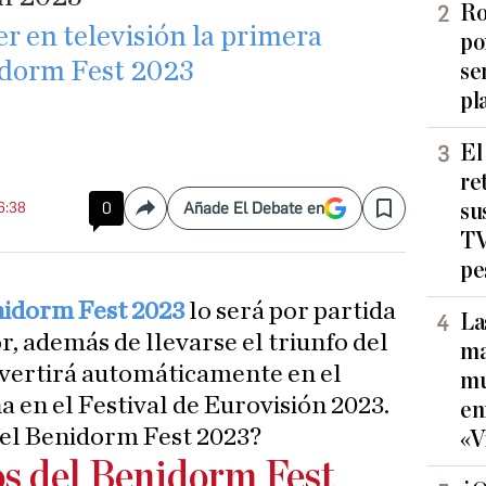
Ro
er en televisión la primera
po
idorm Fest 2023
se
pl
El
re
16:38
0
Añade El Debate en
su
Compartir
Save
TV
pe
idorm Fest 2023
lo será por partida
La
r, además de llevarse el triunfo del
ma
vertirá automáticamente en el
mu
 en el Festival de Eurovisión 2023.
en
del Benidorm Fest 2023?
«V
os del Benidorm Fest