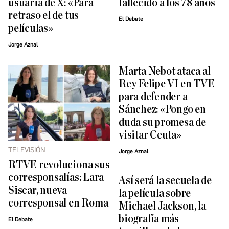
usuaria de X: «Para
fallecido a los 78 años
retraso el de tus
El Debate
películas»
Jorge Aznal
Marta Nebot ataca al
Rey Felipe VI en TVE
para defender a
Sánchez: «Pongo en
duda su promesa de
visitar Ceuta»
TELEVISIÓN
Jorge Aznal
RTVE revoluciona sus
corresponsalías: Lara
Así será la secuela de
Siscar, nueva
la película sobre
corresponsal en Roma
Michael Jackson, la
biografía más
El Debate