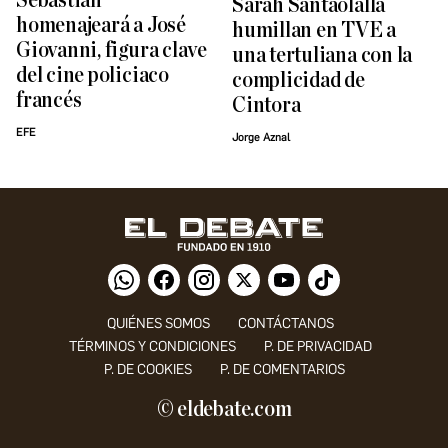
Sebastián
Sarah Santaolalla
homenajeará a José
humillan en TVE a
Giovanni, figura clave
una tertuliana con la
del cine policiaco
complicidad de
francés
Cintora
EFE
Jorge Aznal
QUIÉNES SOMOS
CONTÁCTANOS
TÉRMINOS Y CONDICIONES
P. DE PRIVACIDAD
P. DE COOKIES
P. DE COMENTARIOS
© eldebate.com