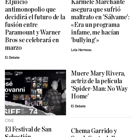
El juicio
Karmele Marchante
antimonopolio que
asegura que sufrió
decidirá el futuro de la
maltrato en 'Sálvame':
fusión entre
«Era un programa
Paramount y Warner
infame, me hacían
Bros se celebrará en
'bullying'»
marzo
Lola Hermoso
El Debate
Muere Mary Rivera,
actriz de la película
'Spider-Man: No Way
Home'
El Debate
CINE
El Festival de San
Chema Garrido y