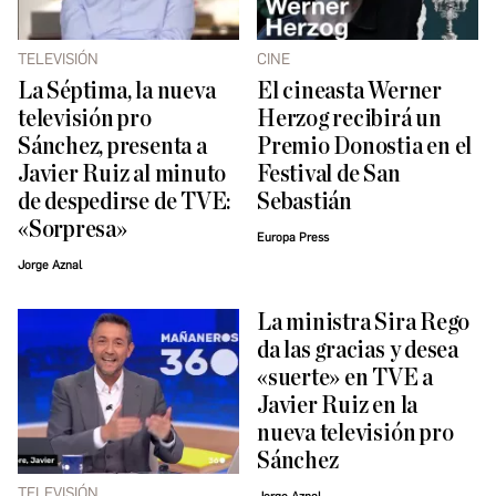
TELEVISIÓN
CINE
La Séptima, la nueva
El cineasta Werner
televisión pro
Herzog recibirá un
Sánchez, presenta a
Premio Donostia en el
Javier Ruiz al minuto
Festival de San
de despedirse de TVE:
Sebastián
«Sorpresa»
Europa Press
Jorge Aznal
La ministra Sira Rego
da las gracias y desea
«suerte» en TVE a
Javier Ruiz en la
nueva televisión pro
Sánchez
TELEVISIÓN