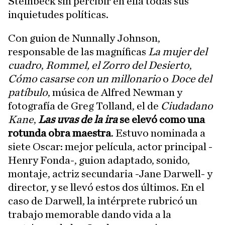
Steinbeck sin percibir en ella todas sus
inquietudes políticas.
Con guion de Nunnally Johnson,
responsable de las magníficas
La mujer del
cuadro
,
Rommel, el Zorro del Desierto
,
Cómo casarse con un millonario
o
Doce del
patíbulo
, música de Alfred Newman y
fotografía de Greg Tolland, el de
Ciudadano
Kane
,
Las uvas de la ira
se elevó como una
rotunda obra maestra
. Estuvo nominada a
siete Oscar: mejor película, actor principal -
Henry Fonda-, guion adaptado, sonido,
montaje, actriz secundaria -Jane Darwell- y
director, y se llevó estos dos últimos. En el
caso de Darwell, la intérprete rubricó un
trabajo memorable dando vida a la