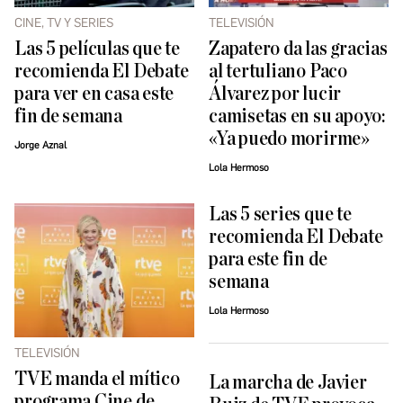
CINE, TV Y SERIES
TELEVISIÓN
Las 5 películas que te
Zapatero da las gracias
recomienda El Debate
al tertuliano Paco
para ver en casa este
Álvarez por lucir
fin de semana
camisetas en su apoyo:
«Ya puedo morirme»
Jorge Aznal
Lola Hermoso
Las 5 series que te
recomienda El Debate
para este fin de
semana
Lola Hermoso
TELEVISIÓN
TVE manda el mítico
La marcha de Javier
programa Cine de