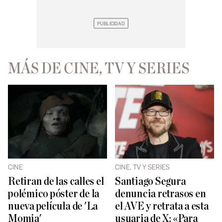
MÁS DE CINE, TV Y SERIES
CINE
CINE, TV Y SERIES
Retiran de las calles el
Santiago Segura
polémico póster de la
denuncia retrasos en
nueva película de 'La
el AVE y retrata a esta
Momia'
usuaria de X: «Para