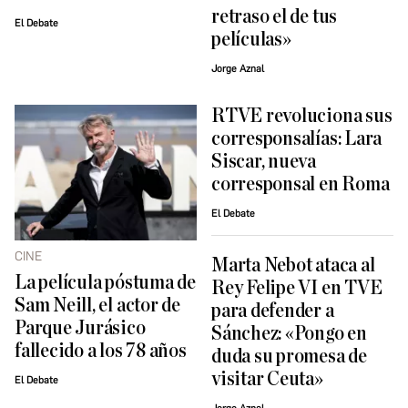
retraso el de tus
El Debate
películas»
Jorge Aznal
RTVE revoluciona sus
corresponsalías: Lara
Siscar, nueva
corresponsal en Roma
El Debate
CINE
Marta Nebot ataca al
La película póstuma de
Rey Felipe VI en TVE
Sam Neill, el actor de
para defender a
Parque Jurásico
Sánchez: «Pongo en
fallecido a los 78 años
duda su promesa de
visitar Ceuta»
El Debate