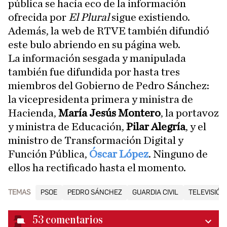
pública se hacía eco de la información
ofrecida por
El Plural
sigue existiendo.
Además, la web de RTVE también difundió
este bulo abriendo en su página web.
La información sesgada y manipulada
también fue difundida por hasta tres
miembros del Gobierno de Pedro Sánchez:
la vicepresidenta primera y ministra de
Hacienda,
María Jesús Montero
, la portavoz
y ministra de Educación,
Pilar Alegría
, y el
ministro de Transformación Digital y
Función Pública,
Óscar López
. Ninguno de
ellos ha rectificado hasta el momento.
TEMAS
PSOE
PEDRO SÁNCHEZ
GUARDIA CIVIL
TELEVISIÓN
53
comentarios