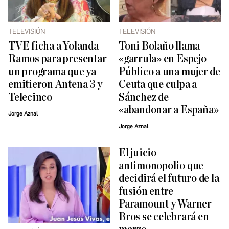
TELEVISIÓN
TELEVISIÓN
TVE ficha a Yolanda
Toni Bolaño llama
Ramos para presentar
«garrula» en Espejo
un programa que ya
Público a una mujer de
emitieron Antena 3 y
Ceuta que culpa a
Telecinco
Sánchez de
«abandonar a España»
Jorge Aznal
Jorge Aznal
El juicio
antimonopolio que
decidirá el futuro de la
fusión entre
Paramount y Warner
Bros se celebrará en