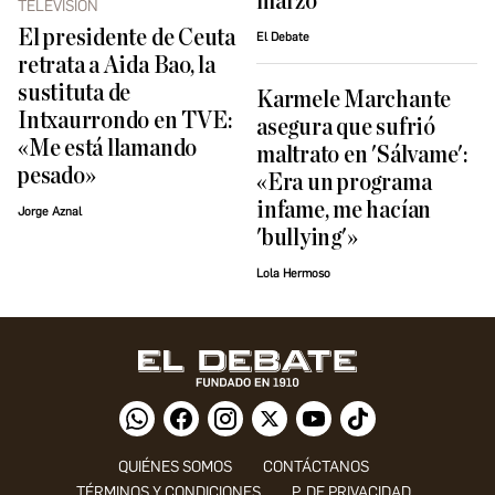
marzo
TELEVISIÓN
El presidente de Ceuta
El Debate
retrata a Aida Bao, la
sustituta de
Karmele Marchante
Intxaurrondo en TVE:
asegura que sufrió
«Me está llamando
maltrato en 'Sálvame':
pesado»
«Era un programa
infame, me hacían
Jorge Aznal
'bullying'»
Lola Hermoso
QUIÉNES SOMOS
CONTÁCTANOS
TÉRMINOS Y CONDICIONES
P. DE PRIVACIDAD