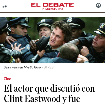
FUNDADO EN 1910
Menú
INICIA
SESIÓ
Sean Penn en
Mystic River
GTRES
Cine
El actor que discutió con
Clint Eastwood y fue