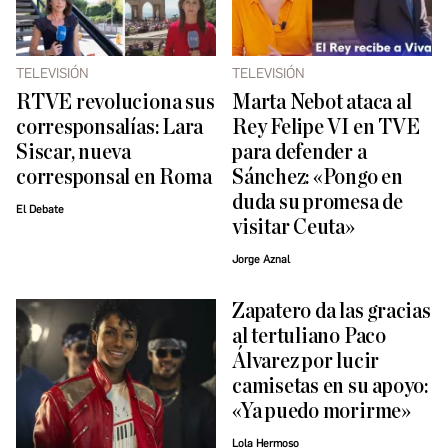
TELEVISIÓN
TELEVISIÓN
RTVE revoluciona sus
Marta Nebot ataca al
corresponsalías: Lara
Rey Felipe VI en TVE
Siscar, nueva
para defender a
corresponsal en Roma
Sánchez: «Pongo en
duda su promesa de
El Debate
visitar Ceuta»
Jorge Aznal
Zapatero da las gracias
al tertuliano Paco
Álvarez por lucir
camisetas en su apoyo:
«Ya puedo morirme»
Lola Hermoso