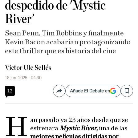
despedido de 'Mystic
River'
Sean Penn, Tim Robbins y finalmente
Kevin Bacon acabarían protagonizando
este thriller que es historia del cine
Víctor Ule Sellés
18 jun. 2025 - 04:30
12
Añade El Debate en
Compartir
Save
H
an pasado ya 23 años desde que se
estrenara
Mystic River,
una de las
mejores películas dirigidas por