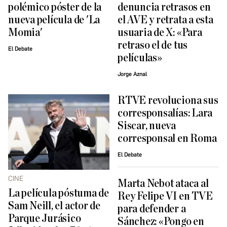
polémico póster de la
denuncia retrasos en
nueva película de 'La
el AVE y retrata a esta
Momia'
usuaria de X: «Para
retraso el de tus
El Debate
películas»
Jorge Aznal
RTVE revoluciona sus
corresponsalías: Lara
Siscar, nueva
corresponsal en Roma
El Debate
CINE
Marta Nebot ataca al
La película póstuma de
Rey Felipe VI en TVE
Sam Neill, el actor de
para defender a
Parque Jurásico
Sánchez: «Pongo en