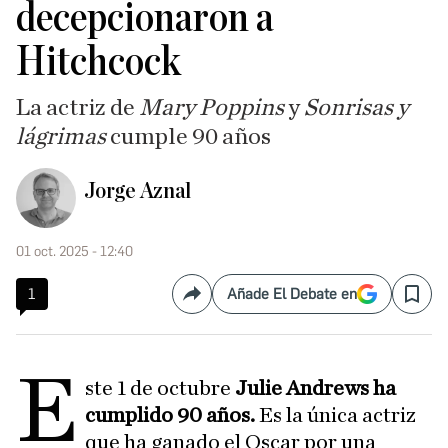
decepcionaron a
Hitchcock
La actriz de
Mary Poppins
y
Sonrisas y
lágrimas
cumple 90 años
Jorge Aznal
01 oct. 2025 - 12:40
1
Añade El Debate en
Compartir
Save
E
ste 1 de octubre
Julie Andrews
ha
cumplido 90 años.
Es la única actriz
que ha ganado el Oscar por una