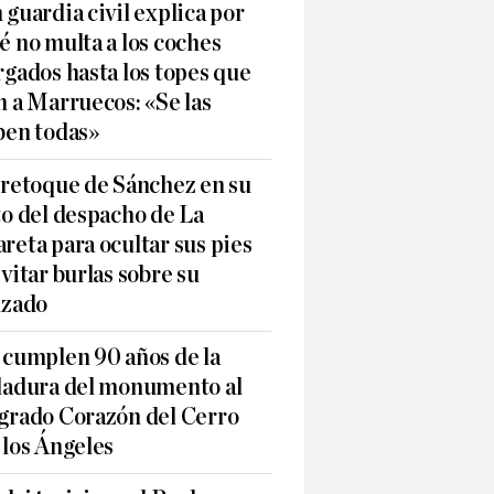
 guardia civil explica por
é no multa a los coches
rgados hasta los topes que
n a Marruecos: «Se las
ben todas»
 retoque de Sánchez en su
to del despacho de La
reta para ocultar sus pies
evitar burlas sobre su
lzado
 cumplen 90 años de la
ladura del monumento al
grado Corazón del Cerro
 los Ángeles