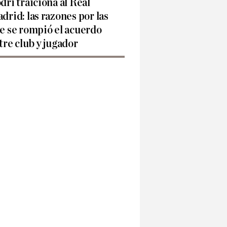
dri traiciona al Real
drid: las razones por las
e se rompió el acuerdo
tre club y jugador