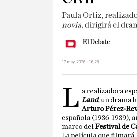
Paula Ortiz, realizad
novia
, dirigirá el dr
El Debate
17 may. 2026 - 16:28
L
a realizadora es
Land
, un drama h
Arturo Pérez-Re
española (1936-1939), a
marco del
Festival de 
La película que filmará