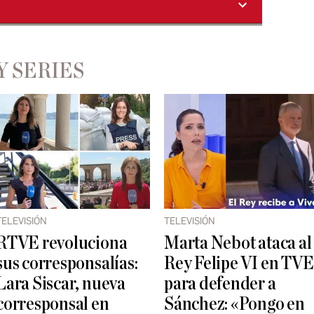
Y SERIES
TELEVISIÓN
TELEVISIÓN
RTVE revoluciona
Marta Nebot ataca al
sus corresponsalías:
Rey Felipe VI en TVE
Lara Siscar, nueva
para defender a
corresponsal en
Sánchez: «Pongo en