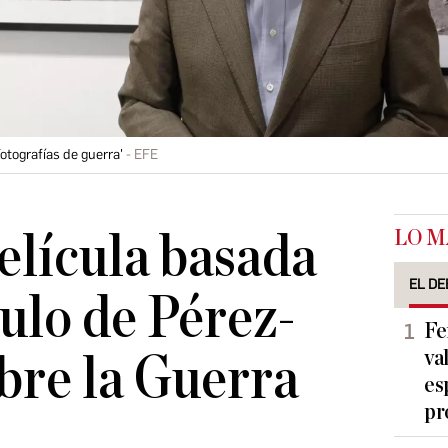
otografías de guerra'
EFE
LO M
elícula basada
EL DE
culo de Pérez-
Fe
va
bre la Guerra
es
pr