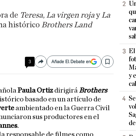
Un
qu
ora de
Teresa
,
La virgen roja
y
La
ca
ama histórico
Brothers Land
va
sa
El
fo
3
Añade El Debate en
Compartir
Save
Ma
y 
ca
pañola
Paula Ortiz
dirigirá
Brothers
Se
istórico basado en un artículo de
vo
verte
ambientado en la Guerra Civil
Sa
nunciaron sus productores en el
de
Cannes
.
 la responsable de filmes como