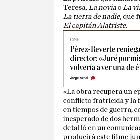
Teresa,
La novia
o
La vi
La tierra de nadie
, que 
El capitán Alatriste
.
CINE
Pérez-Reverte reniega 
director: «Juré por m
volvería a ver una de é
Jorge Aznal
«La obra recupera un ep
conflicto fratricida y l
en tiempos de guerra, 
inesperado de dos herm
detalló en un comunicad
producirá este filme j