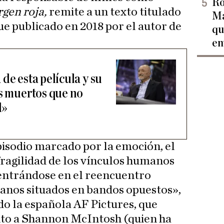
Ro
rgen roja,
remite a un texto titulado
Ma
fue publicado en 2018 por el autor de
qu
en
de esta película y su
is muertos que no
l»
isodio marcado por la emoción, el
a fragilidad de los vínculos humanos
centrándose en el reencuentro
anos situados en bandos opuestos»,
o la española AF Pictures, que
unto a Shannon McIntosh (quien ha