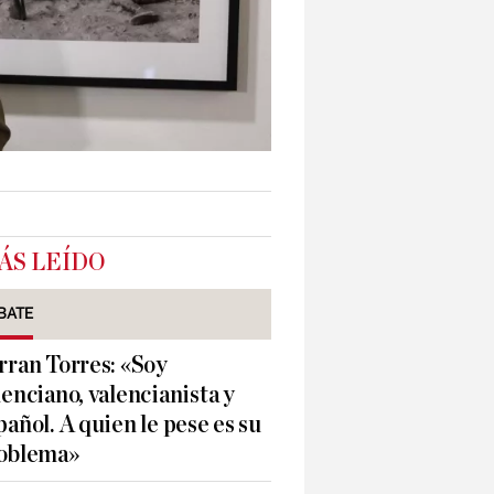
ÁS LEÍDO
BATE
rran Torres: «Soy
lenciano, valencianista y
pañol. A quien le pese es su
oblema»