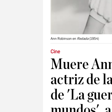
Ann Robinson en
Redada
(1954)
Cine
Muere Ann
actriz de l
de 'La guer
mundos', a