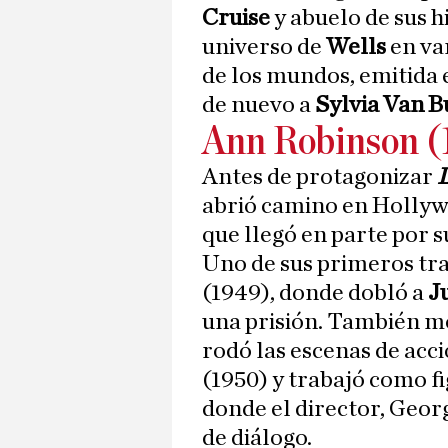
Cruise
y abuelo de sus h
universo de
Wells
en var
de los mundos, emitida 
de nuevo a
Sylvia Van 
Ann Robinson 
Antes de protagonizar
L
abrió camino en Hollywo
que llegó en parte por 
Uno de sus primeros tr
(1949), donde dobló a
J
una prisión. También m
rodó las escenas de acc
(1950) y trabajó como f
donde el director, Geor
de diálogo.