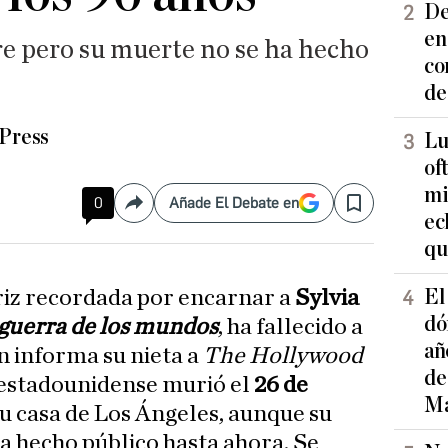
De
en
re pero su muerte no se ha hecho
co
de
Press
Lu
of
mi
0
Añade El Debate en
Compartir
Save
ec
qu
El
triz recordada por encarnar a
Sylvia
dó
guerra de los mundos
, ha fallecido a
añ
n informa su nieta a
The Hollywood
de
e estadounidense murió el
26 de
Ma
su casa de Los Ángeles, aunque su
ía hecho público hasta ahora. Se