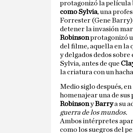
protagonizó la película
como Sylvia
, una profes
Forrester (Gene Barry)
detener la invasión mar
Robinson
protagonizó u
del filme, aquella en la
y delgados dedos sobre
Sylvia, antes de que
Cla
la criatura con un hacha
Medio siglo después, en
homenajear una de sus p
Robinson
y
Barry
a su 
guerra de los mundos.
Ambos intérpretes apar
como los suegros del p