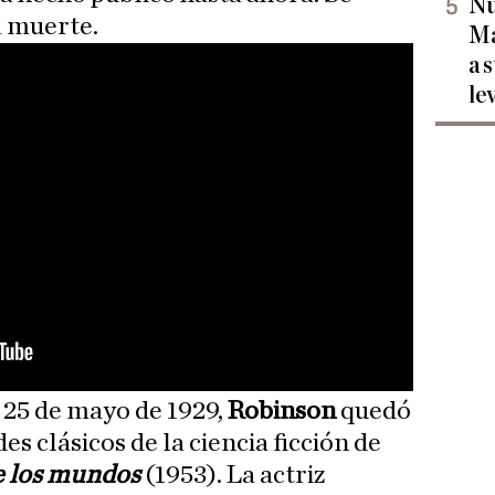
Nu
a muerte.
Ma
a 
le
 25 de mayo de 1929,
Robinson
quedó
es clásicos de la ciencia ficción de
e los mundos
(1953). La actriz