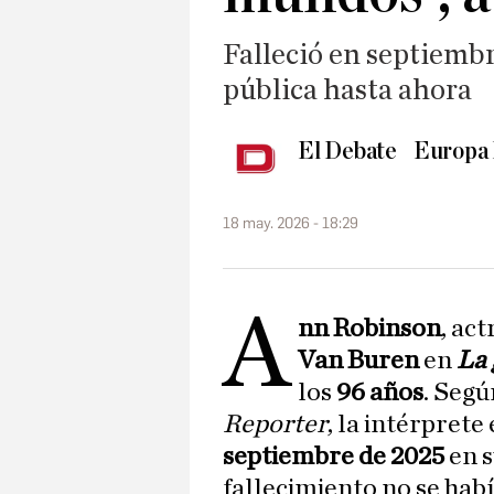
Falleció en septiemb
pública hasta ahora
El Debate
Europa 
18 may. 2026 - 18:29
A
nn Robinson
, ac
Van Buren
en
La 
los
96 años
. Segú
Reporter
, la intérpret
septiembre de 2025
en 
fallecimiento no se hab