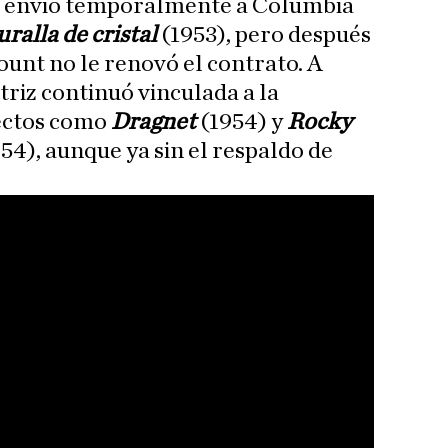
la envió temporalmente a Columbia
ralla de cristal
(1953), pero después
unt no le renovó el contrato. A
ctriz continuó vinculada a la
ectos como
Dragnet
(1954) y
Rocky
54), aunque ya sin el respaldo de