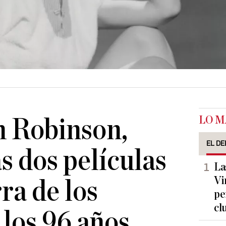
LO M
 Robinson,
EL DE
as dos películas
La
Vi
ra de los
pe
cl
 los 96 años