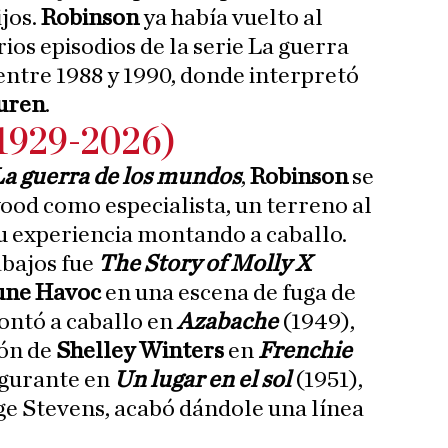
ijos.
Robinson
ya había vuelto al
ios episodios de la serie La guerra
entre 1988 y 1990, donde interpretó
Buren
.
(1929-2026)
a guerra de los mundos
,
Robinson
se
od como especialista, un terreno al
su experiencia montando a caballo.
abajos fue
The Story of Molly X
une Havoc
en una escena de fuga de
ontó a caballo en
Azabache
(1949),
ión de
Shelley Winters
en
Frenchie
igurante en
Un lugar en el sol
(1951),
ge Stevens, acabó dándole una línea