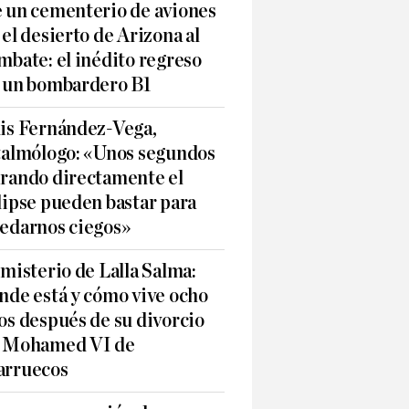
 un cementerio de aviones
 el desierto de Arizona al
mbate: el inédito regreso
 un bombardero B1
is Fernández-Vega,
talmólogo: «Unos segundos
rando directamente el
lipse pueden bastar para
edarnos ciegos»
 misterio de Lalla Salma:
nde está y cómo vive ocho
os después de su divorcio
 Mohamed VI de
rruecos