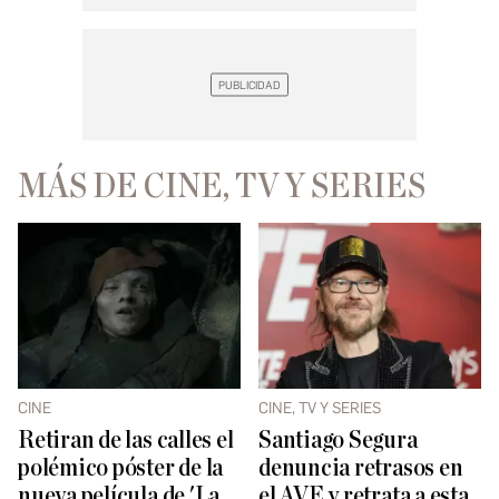
MÁS DE CINE, TV Y SERIES
CINE
CINE, TV Y SERIES
Retiran de las calles el
Santiago Segura
polémico póster de la
denuncia retrasos en
nueva película de 'La
el AVE y retrata a esta