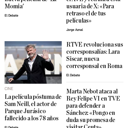
Momia'
usuaria de X: «Para
retraso el de tus
El Debate
películas»
Jorge Aznal
RTVE revoluciona sus
corresponsalías: Lara
Siscar, nueva
corresponsal en Roma
El Debate
CINE
Marta Nebot ataca al
La película póstuma de
Rey Felipe VI en TVE
Sam Neill, el actor de
para defender a
Parque Jurásico
Sánchez: «Pongo en
fallecido a los 78 años
duda su promesa de
visitar Ceuta»
El Debate