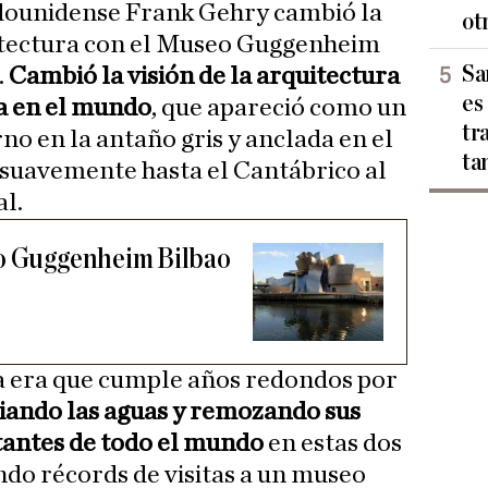
adounidense Frank Gehry cambió la
ot
uitectura con el Museo Guggenheim
Sa
.
Cambió la visión de la arquitectura
es
ína en el mundo
, que apareció como un
tr
no en la antaño gris y anclada en el
ta
 suavemente hasta el Cantábrico al
al.
eo Guggenheim Bilbao
a era que cumple años redondos por
iando las aguas y remozando sus
itantes de todo el mundo
en estas dos
ndo récords de visitas a un museo