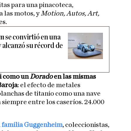
ditas para una pinacoteca,
 a las motos, y
Motion, Autos, Art,
es.
 se convirtió en una
y alcanzó su récord de
asi como un
Dorado
en las mismas
Baroja
: el efecto de metales
planchas de titanio como una nave
 siempre entre los caseríos. 24.000
a familia Guggenheim
, coleccionistas,