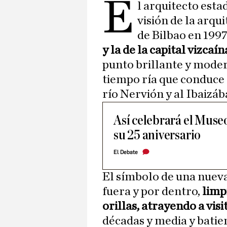
E
l arquitecto est
visión de la arq
de Bilbao en 1997
y la de la capital vizca
punto brillante y moder
tiempo ría que conduce
río Nervión y al Ibaizáb
Así celebrará el Mus
su 25 aniversario
El Debate
El símbolo de una nuev
fuera y por dentro,
limp
orillas, atrayendo a vis
décadas y media y batie