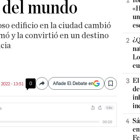
Ib
a del mundo
«H
un
so edificio en la ciudad cambió
es
mó y la convirtió en un destino
¿Q
cia
na
Lo
eu
El
0
Añade El Debate en
. 2022 - 13:51
Compartir
Save
de
in
in
Sá
en
Fe