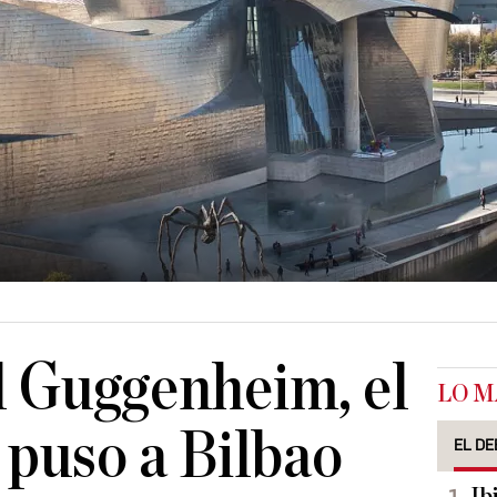
l Guggenheim, el
LO M
puso a Bilbao
EL DE