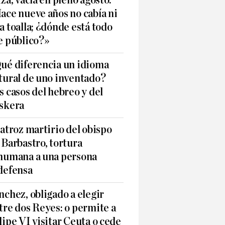
iza, vacía en pleno agosto:
ace nueve años no cabía ni
a toalla; ¿dónde está todo
e público?»
ué diferencia un idioma
tural de uno inventado?
s casos del hebreo y del
skera
 atroz martirio del obispo
 Barbastro, tortura
humana a una persona
defensa
nchez, obligado a elegir
tre dos Reyes: o permite a
lipe VI visitar Ceuta o cede