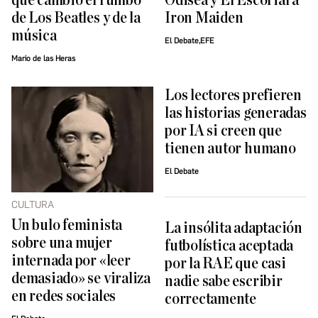
que cambió el rumbo
Odisea y El Escorial a
de Los Beatles y de la
Iron Maiden
música
El Debate,EFE
Mario de las Heras
Los lectores prefieren
las historias generadas
por IA si creen que
tienen autor humano
El Debate
CULTURA
Un bulo feminista
La insólita adaptación
sobre una mujer
futbolística aceptada
internada por «leer
por la RAE que casi
demasiado» se viraliza
nadie sabe escribir
en redes sociales
correctamente