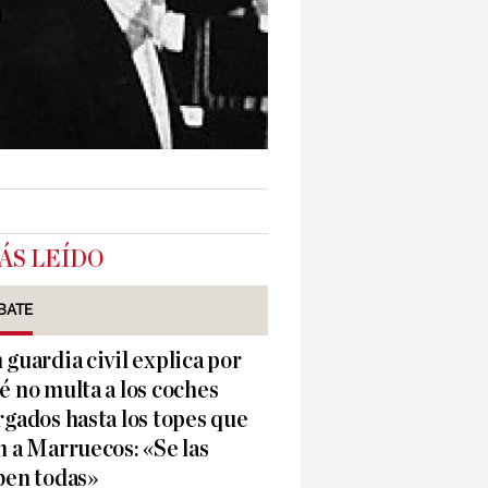
ÁS LEÍDO
BATE
 guardia civil explica por
é no multa a los coches
rgados hasta los topes que
n a Marruecos: «Se las
ben todas»