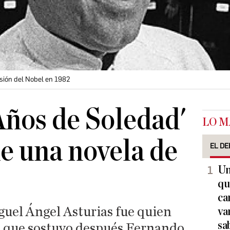
esión del Nobel en 1982
Años de Soledad'
LO M
de una novela de
EL DE
Un
qu
ca
uel Ángel Asturias fue quien
va
sa
a que sostuvo después Fernando