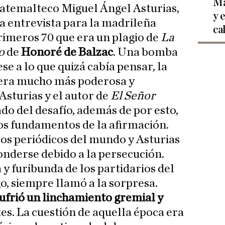
Ma
uatemalteco Miguel Ángel Asturias,
y 
na entrevista para la madrileña
ca
rimeros 70 que era un plagio de
La
o
de
Honoré de Balzac
. Una bomba
se a lo que quizá cabía pensar, la
era mucho más poderosa y
sturias y el autor de
El Señor
do del desafío, además de por esto,
os fundamentos de la afirmación.
 los periódicos del mundo y Asturias
onderse debido a la persecución.
y furibunda de los partidarios del
, siempre llamó a la sorpresa.
ufrió un linchamiento gremial y
es. La cuestión de aquella época era