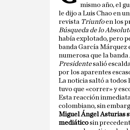
mismo año, el g
le dijo a Luis Chao en u
revista
Triunfo
en los p
Búsqueda de lo Absolut
había explotado, pero pe
banda García Márquez 
numerosa que la banda A
Presidente
salió escalda
por los aparentes escas
La noticia saltó a todos
tuvo que «correr» y esc
Esta reacción inmediata 
colombiano, sin embargo
Miguel Ángel Asturias s
mediático
sin precedent