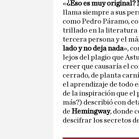
«
¿Eso es muy original? 
llama siempre a sus per
como Pedro Páramo, com
trillado en la literatur
tercera persona y el m
lado y no deja nada
», c
lejos del plagio que As
creer que causaría el c
cerrado, de planta carní
el aprendizaje de todo 
de la inspiración que e
más?) describió con det
de
Hemingway
, donde 
descifrar los secretos d