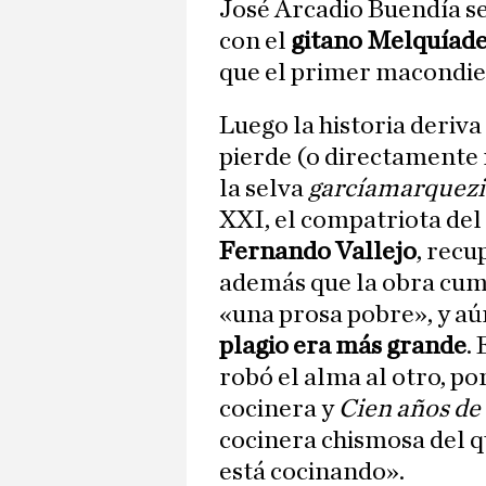
José Arcadio Buendía se
con el
gitano Melquíad
que el primer macondie
Luego la historia deriva 
pierde (o directamente 
la selva
garcíamarquez
XXI, el compatriota del
Fernando Vallejo
, recu
además que la obra cum
«una prosa pobre», y aún
plagio era más grande
.
robó el alma al otro, po
cocinera y
Cien años de
cocinera chismosa del qu
está cocinando».