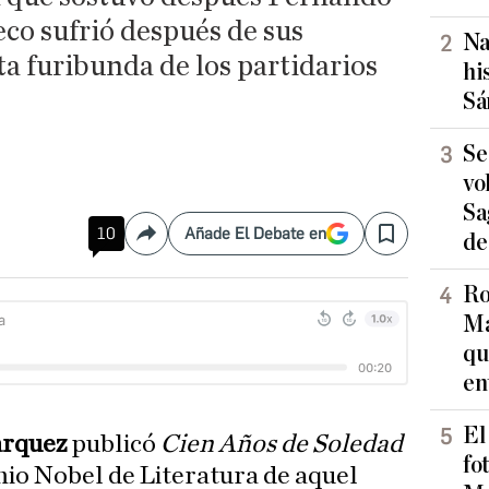
eco sufrió después de sus
Na
a furibunda de los partidarios
hi
Sá
Se
vo
Sa
10
Añade El Debate en
de
Compartir
Save
Ro
Ma
qu
en
El
árquez
publicó
Cien Años de Soledad
fo
mio Nobel de Literatura de aquel