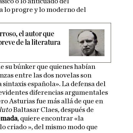
ásico o lo anticuado del
 lo progre y lo moderno del
roso, el autor que
breve de la literatura
de su búnker que quienes habían
zas entre las dos novelas son
 sintaxis española». La defensa del
s evidentes diferencias argumentales
ro Asturias fue más allá de que en
luto
Baltasar Claes, después de
ómada
, quiere encontrar «la
lo criado », del mismo modo que