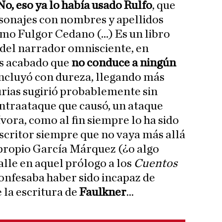
No, eso ya lo había usado Rulfo
, que
sonajes con nombres y apellidos
o Fulgor Cedano (...) Es un libro
a del narrador omnisciente, en
ás acabado que
no conduce a ningún
oncluyó con dureza, llegando más
turias sugirió probablemente sin
ontraataque que causó, un ataque
vora, como al fin siempre lo ha sido
escritor siempre que no vaya más allá
l propio García Márquez (¿o algo
alle en aquel prólogo a los
Cuentos
confesaba haber sido incapaz de
e la escritura de
Faulkner
...