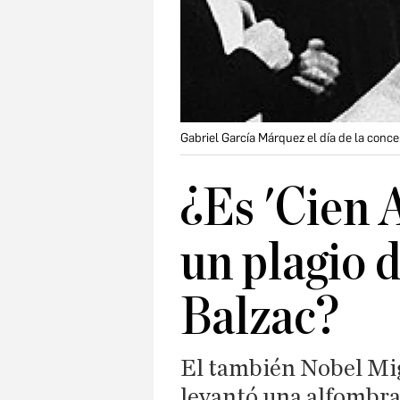
Gabriel García Márquez el día de la conc
¿Es 'Cien 
un plagio 
Balzac?
El también Nobel Mig
levantó una alfombr