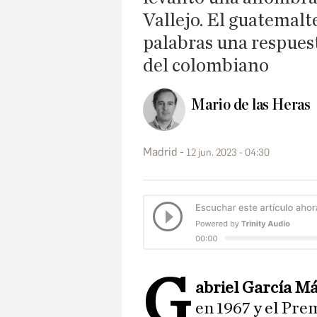
Vallejo. El guatemalt
palabras una respuest
del colombiano
Mario de las Heras
Madrid
12 jun. 2023 - 04:30
G
abriel García M
en 1967 y el Pre