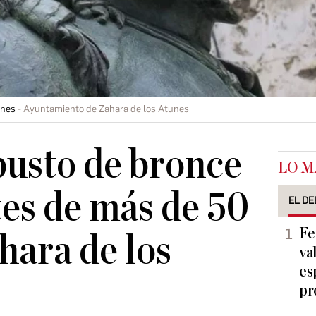
unes
Ayuntamiento de Zahara de los Atunes
usto de bronce
LO M
es de más de 50
EL DE
Fe
hara de los
va
es
pr