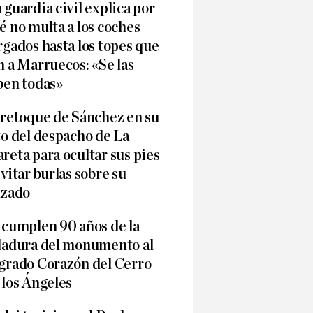
 guardia civil explica por
é no multa a los coches
rgados hasta los topes que
n a Marruecos: «Se las
ben todas»
 retoque de Sánchez en su
to del despacho de La
reta para ocultar sus pies
evitar burlas sobre su
lzado
 cumplen 90 años de la
ladura del monumento al
grado Corazón del Cerro
 los Ángeles