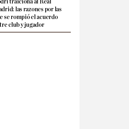
dri traiciona al Real
drid: las razones por las
e se rompió el acuerdo
tre club y jugador