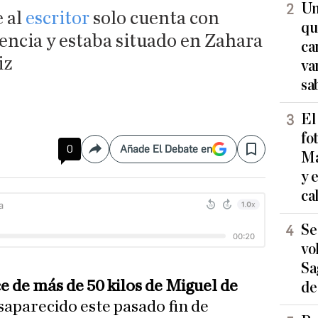
Un
 al
escritor
solo cuenta con
qu
encia y estaba situado en Zahara
ca
iz
va
sa
El
fo
0
Añade El Debate en
Compartir
Save
Ma
y 
ca
Se
vo
Sa
e de más de 50 kilos de Miguel de
de
saparecido este pasado fin de