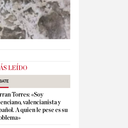
ÁS LEÍDO
BATE
rran Torres: «Soy
lenciano, valencianista y
pañol. A quien le pese es su
oblema»