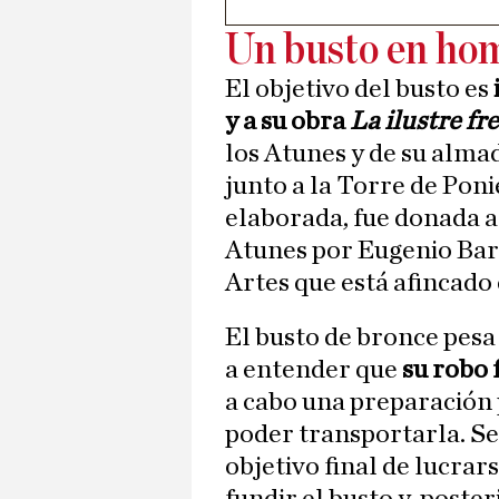
Un busto en ho
El objetivo del busto es
y a su obra
La ilustre fr
los Atunes y de su alma
junto a la Torre de Poni
elaborada, fue donada a
Atunes por Eugenio Bar
Artes que está afincado 
El busto de bronce pesa m
a entender que
su robo
a cabo una preparación 
poder transportarla. Seg
objetivo final de lucrar