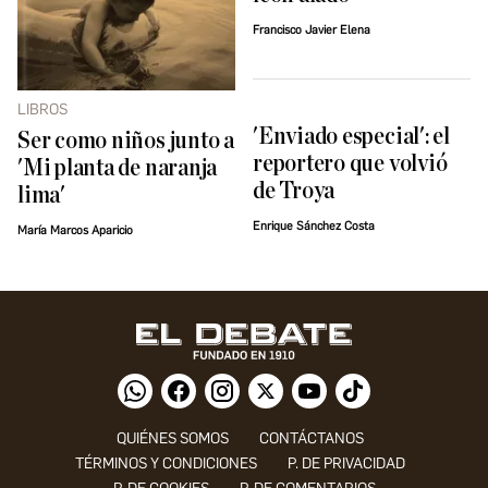
Francisco Javier Elena
LIBROS
'Enviado especial': el
Ser como niños junto a
reportero que volvió
'Mi planta de naranja
de Troya
lima'
Enrique Sánchez Costa
María Marcos Aparicio
QUIÉNES SOMOS
CONTÁCTANOS
TÉRMINOS Y CONDICIONES
P. DE PRIVACIDAD