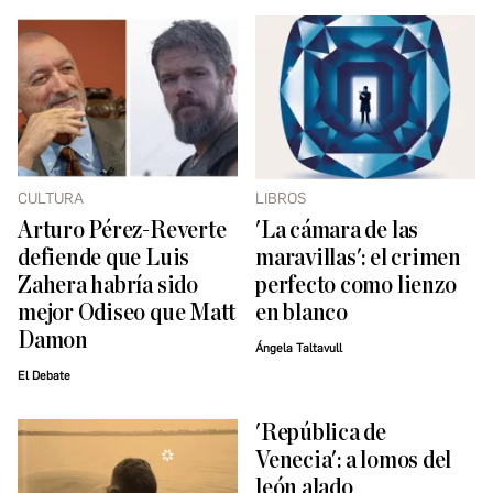
CULTURA
LIBROS
Arturo Pérez-Reverte
'La cámara de las
defiende que Luis
maravillas': el crimen
Zahera habría sido
perfecto como lienzo
mejor Odiseo que Matt
en blanco
Damon
Ángela Taltavull
El Debate
'República de
Venecia': a lomos del
león alado