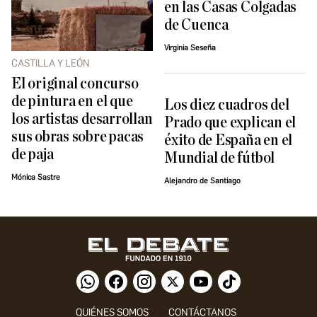
en las Casas Colgadas
de Cuenca
Virginia Seseña
CASTILLA Y LEÓN
El original concurso
de pintura en el que
Los diez cuadros del
los artistas desarrollan
Prado que explican el
sus obras sobre pacas
éxito de España en el
de paja
Mundial de fútbol
Mónica Sastre
Alejandro de Santiago
QUIÉNES SOMOS
CONTÁCTANOS