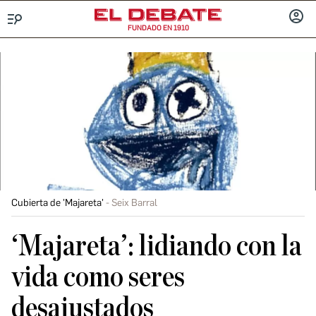
FUNDADO EN 1910
Menú
INICIA
SESIÓ
Cubierta de 'Majareta'
Seix Barral
‘Majareta’: lidiando con la
vida como seres
desajustados