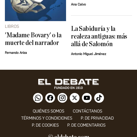
Ana Calvo
LIBROS
La Sabiduría y la
'Madame Bovary' o la
realeza antiguas: más
muerte del narrador
allá de Salomón
Fernando Ariza
Antonio Miguel Jiménez
QUIÉNES SOMOS
CONTÁCTANOS
TÉRMINOS Y CONDICIONES
P. DE PRIVACIDAD
P. DE COOKIES
P. DE COMENTARIOS