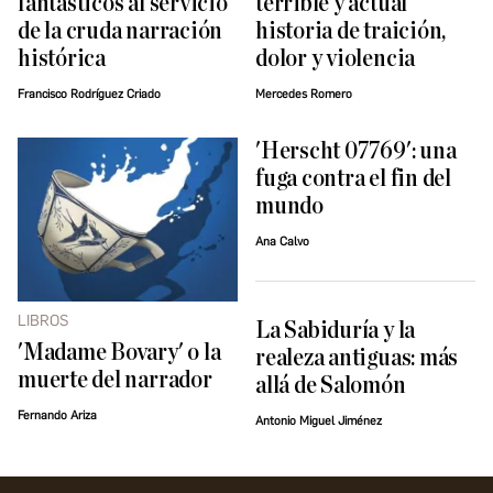
fantásticos al servicio
terrible y actual
de la cruda narración
historia de traición,
histórica
dolor y violencia
Francisco Rodríguez Criado
Mercedes Romero
'Herscht 07769': una
fuga contra el fin del
mundo
Ana Calvo
LIBROS
La Sabiduría y la
'Madame Bovary' o la
realeza antiguas: más
muerte del narrador
allá de Salomón
Fernando Ariza
Antonio Miguel Jiménez