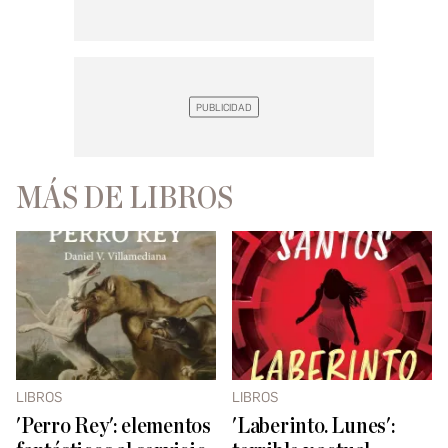
MÁS DE LIBROS
LIBROS
LIBROS
'Perro Rey': elementos
'Laberinto. Lunes':